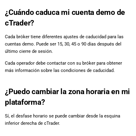
d
日本語
¿Cuándo caduca mi cuenta demo de
o
Deutsch
cTrader?
b
Français
Cada bróker tiene diferentes ajustes de caducidad para las
ú
Italiano
cuentas demo. Puede ser 15, 30, 45 o 90 días después del
s
Polski
último cierre de sesión.
q
Русский
Cada operador debe contactar con su bróker para obtener
u
más información sobre las condiciones de caducidad.
Türkçe
e
¿Puedo cambiar la zona horaria en mi
d
plataforma?
a
Sí, el desfase horario se puede cambiar desde la esquina
inferior derecha de cTrader.