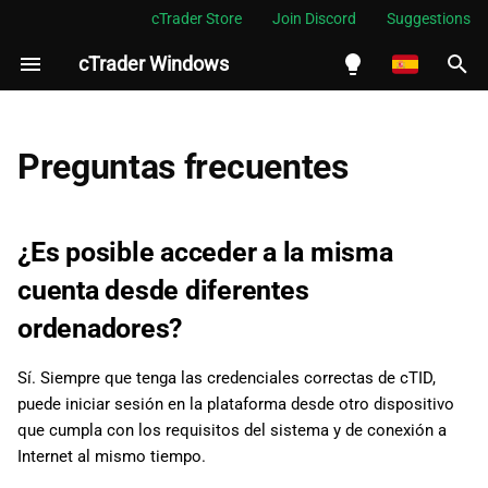
cTrader Store
Join Discord
Suggestions
cTrader Windows
I
n
English
i
Español
Preguntas frecuentes
c
Português
i
العربية
¿Es posible acceder a la misma
a
Indonesia
cuenta desde diferentes
l
Melayu
ordenadores?
i
ไทย
Sí. Siempre que tenga las credenciales correctas de cTID,
z
Tiếng Việt
puede iniciar sesión en la plataforma desde otro dispositivo
a
한국어
que cumpla con los requisitos del sistema y de conexión a
Internet al mismo tiempo.
n
中文