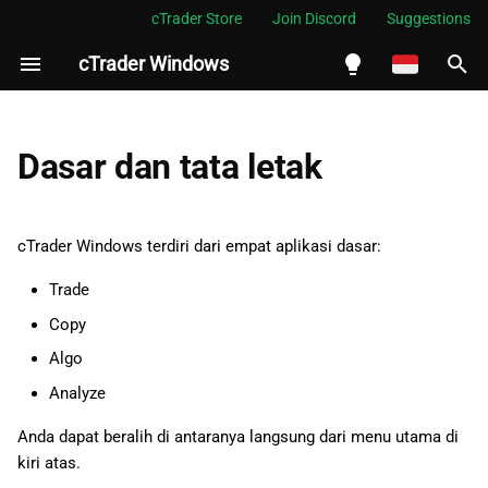
cTrader Store
Join Discord
Suggestions
cTrader Windows
M
e
English
Trade
m
Español
Dasar dan tata letak
p
Português
Copy
e
العربية
cTrader Windows terdiri dari empat aplikasi dasar:
Algo
r
Indonesia
Trade
Analyze
s
Melayu
Copy
i
ไทย
Algo
Layar utama
a
Tiếng Việt
Analyze
p
한국어
Anda dapat beralih di antaranya langsung dari menu utama di
kiri atas.
k
中文