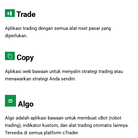
a
日本語
Trade
n
Deutsch
p
Français
Aplikasi trading dengan semua alat riset pasar yang
diperlukan.
e
Italiano
n
Polski
Copy
c
Русский
a
Aplikasi web bawaan untuk menyalin strategi trading atau
Türkçe
menawarkan strategi Anda sendiri.
r
i
Algo
a
n
Algo adalah aplikasi bawaan untuk membuat cBot (robot
trading), indikator kustom, dan alat trading otomatis lainnya.
Tersedia di semua platform cTrader.