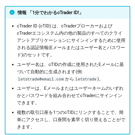
日本語
情報 「1分でわかるcTrader ID!」
Deutsch
cTrader ID (cTID) は、cTraderブローカーおよび
Français
cTraderエコシステム内の他の製品のすべてのクライ
Italiano
アントアプリケーションにサインインするために使用
される認証情報(Eメールまたはユーザー名とパスワー
Polski
ド)のセットです。
Русский
ユーザー名は、cTIDの作成に使用されたEメールに基
Türkçe
づいて自動的に生成されます(例:
から
)。
letstrade@email.com
letstrade
ユーザーは、Eメールまたはユーザーネームのいずれ
かとパスワードを組み合わせてcTraderにサインイン
できます。
複数の取引口座を1つのcTIDにリンクすることで、簡
単にアクセスし、口座間を素早く切り替えることがで
きます。