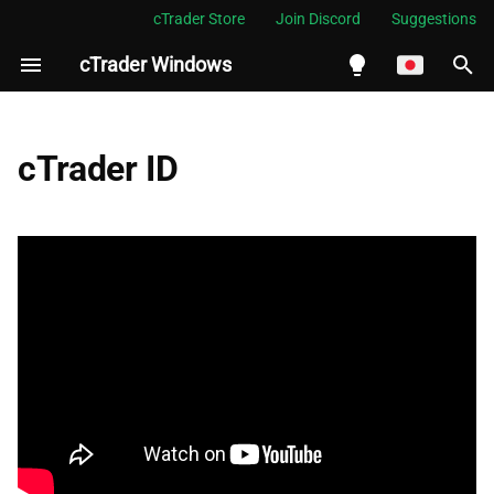
cTrader Store
Join Discord
Suggestions
cTrader Windows
検
索
English
ログイン
を
Español
cTrader ID
初
Português
新しいcTIDを作成
期
العربية
cTIDと取引口座
化
Indonesia
cTIDパスワードのリセット
Melayu
ไทย
cTIDを管理する
Tiếng Việt
한국어
中文