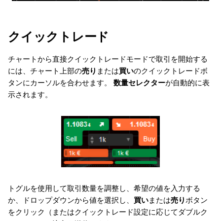
日本語
Deutsch
クイックトレード
Français
チャートから直接クイックトレードモードで取引を開始する
Italiano
には、チャート上部の
売り
または
買い
のクイックトレードボ
Polski
タンにカーソルを合わせます。
数量セレクター
が自動的に表
示されます。
Русский
Türkçe
トグルを使用して取引数量を調整し、希望の値を入力する
か、ドロップダウンから値を選択し、
買い
または
売り
ボタン
をクリック（またはクイックトレード設定に応じてダブルク