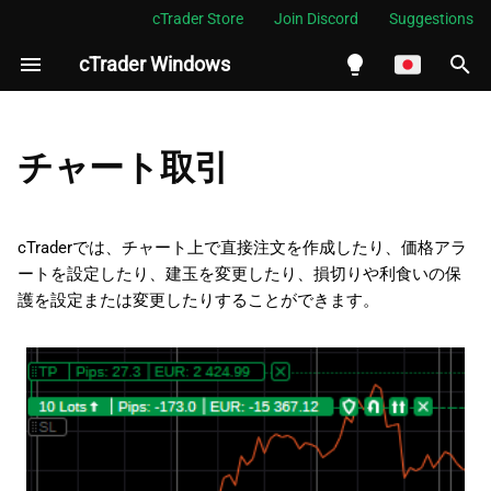
cTrader Store
Join Discord
Suggestions
cTrader Windows
検
索
English
クイックトレード
を
Español
チャート取引
初
Português
注文
期
العربية
cTraderでは、チャート上で直接注文を作成したり、価格アラ
価格アラート
化
ートを設定したり、建玉を変更したり、損切りや利食いの保
Indonesia
護を設定または変更したりすることができます。
ポジション
Melayu
ไทย
予約注文
Tiếng Việt
한국어
中文