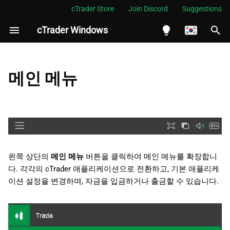
cTrader Store
Join Discord
Suggestions
cTrader Windows
검
색
English
초
Español
메인 메뉴
기
Português
화
العربية
Indonesia
Melayu
왼쪽 상단의
메인 메뉴
버튼을 클릭하여 메인 메뉴를 확장합니
ไทย
다. 각각의 cTrader 애플리케이션으로 전환하고, 기본 애플리케
이션 설정을 변경하며, 자금을 입금하거나 출금할 수 있습니다.
Tiếng Việt
한국어
中文