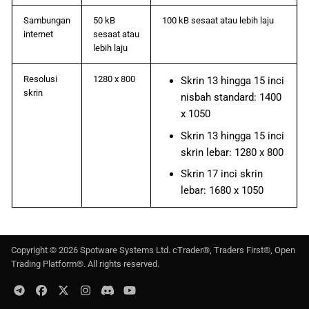
Sambungan
50 kB
100 kB sesaat atau lebih laju
internet
sesaat atau
lebih laju
Resolusi
1280 x 800
Skrin 13 hingga 15 inci
skrin
nisbah standard: 1400
x 1050
Skrin 13 hingga 15 inci
skrin lebar: 1280 x 800
Skrin 17 inci skrin
lebar: 1680 x 1050
Copyright ©
2026
Spotware Systems Ltd
. cTrader®, Traders First®, Open
Trading Platform®. All rights reserved.