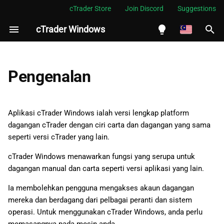
cTrader Store
Join Discord
Suggestions
cTrader Windows
S
i
English
a
Español
Pengenalan
p
Português
c
العربية
Aplikasi cTrader Windows ialah versi lengkap platform
a
dagangan cTrader dengan ciri carta dan dagangan yang sama
Indonesia
seperti versi cTrader yang lain.
r
Melayu
cTrader Windows menawarkan fungsi yang serupa untuk
i
ไทย
dagangan manual dan carta seperti versi aplikasi yang lain.
a
Tiếng Việt
Ia membolehkan pengguna mengakses akaun dagangan
n
한국어
mereka dan berdagang dari pelbagai peranti dan sistem
operasi. Untuk menggunakan cTrader Windows, anda perlu
中文