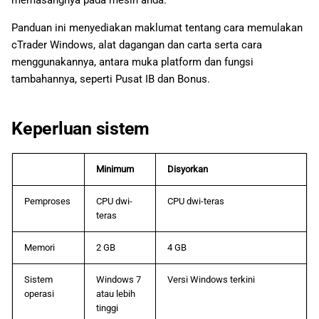
memasangnya pada mesin anda.
日本語
Panduan ini menyediakan maklumat tentang cara memulakan
Deutsch
cTrader Windows, alat dagangan dan carta serta cara
menggunakannya, antara muka platform dan fungsi
Français
tambahannya, seperti Pusat IB dan Bonus.
Italiano
Polski
Keperluan sistem
Русский
Türkçe
Minimum
Disyorkan
Pemproses
CPU dwi-
CPU dwi-teras
teras
Memori
2 GB
4 GB
Sistem
Windows 7
Versi Windows terkini
operasi
atau lebih
tinggi