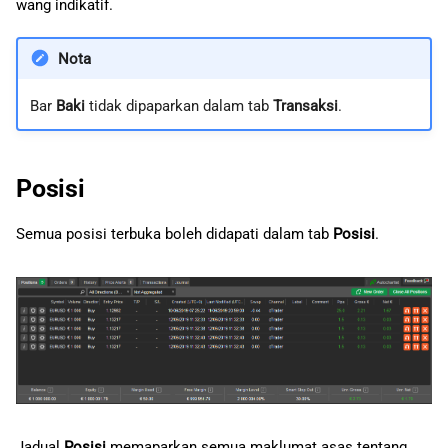
wang indikatif.
Nota
Bar
Baki
tidak dipaparkan dalam tab
Transaksi
.
Posisi
Semua posisi terbuka boleh didapati dalam tab
Posisi
.
Jadual
Posisi
memaparkan semua maklumat asas tentang