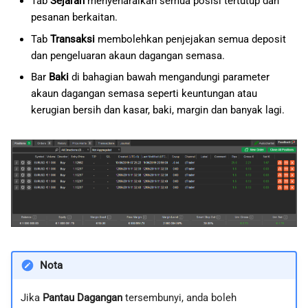
Tab
Sejarah
menyenaraikan semua posisi tertutup dan
Henti rugi lanjutan
日本語
pesanan berkaitan.
Ubah suai kedudukan
Deutsch
Tab
Transaksi
membolehkan penjejakan semua deposit
dan pengeluaran akaun dagangan semasa.
Français
Balikkan dan gandakan
Bar
Baki
di bahagian bawah mengandungi parameter
Italiano
posisi
akaun dagangan semasa seperti keuntungan atau
kerugian bersih dan kasar, baki, margin dan banyak lagi.
Polski
Pesanan
Русский
Sejarah
Türkçe
Pemakluman harga
Transaksi
Jurnal
Nota
Jika
Pantau Dagangan
tersembunyi, anda boleh