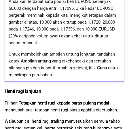
Andaikan terdapat satu posisi beli EURUSD sebanyak
50,000 dengan harga entri 1.17096. Jika kadar EURUSD
bergerak memihak kepada kita, mengikut tetapan dalam
gambar di atas, 10,000 akan ditutup pada 1.1720, 20,000
pada 1.17246, 10,000 pada 1.17396, dan 10,000 EURUSD
(20% daripada volum awal) akan kekal untuk ditutup
secara manual.
Untuk membolehkan ambilan untung lanjutan, tandakan
kotak
Ambilan untung
yang dikehendaki dan tentukan
bilangan pip dan kuantiti. Apabila selesai, klik
Guna
untuk
menyimpan perubahan.
Henti rugi lanjutan
Pilihan
Tetapkan henti rugi kepada paras pulang modal
mengubah suai tetapan henti rugi biasa apabila dicetuskan.
Walaupun ciri henti rugi trailing menyesuaikan semula tahap
henti rugi setiap kali harga bergerak sekurang-kurangnya satu