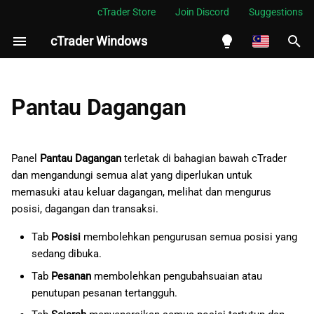
cTrader Store
Join Discord
Suggestions
cTrader Windows
S
i
English
Baki
a
Español
Pantau Dagangan
p
Português
Posisi
c
العربية
Panel
Pantau Dagangan
terletak di bahagian bawah cTrader
Maklumat posisi
a
dan mengandungi semua alat yang diperlukan untuk
Indonesia
memasuki atau keluar dagangan, melihat dan mengurus
Garis masa posisi
r
Melayu
posisi, dagangan dan transaksi.
i
ไทย
Perlindungan lanjutan
Tab
Posisi
membolehkan pengurusan semua posisi yang
a
posisi
Tiếng Việt
sedang dibuka.
n
Tab
Pesanan
membolehkan pengubahsuaian atau
한국어
Ambilan untung lanjutan
penutupan pesanan tertangguh.
中文