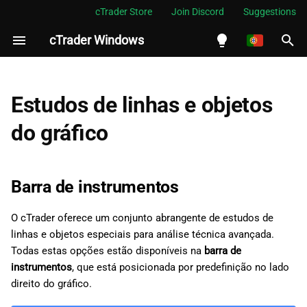
cTrader Store
Join Discord
Suggestions
cTrader Windows
I
n
English
Barra de instrumentos
i
Español
Estudos de linhas e objetos
c
Português
Cursor do rato
do gráfico
i
العربية
Cursor de mira
a
Indonesia
Barra de instrumentos
Panorâmica do mercado
l
Melayu
O cTrader oferece um conjunto abrangente de estudos de
i
ไทย
Linhas
linhas e objetos especiais para análise técnica avançada.
z
Tiếng Việt
Todas estas opções estão disponíveis na
barra de
Lápis
instrumentos
, que está posicionada por predefinição no lado
a
한국어
direito do gráfico.
n
Canal equidistante
中文