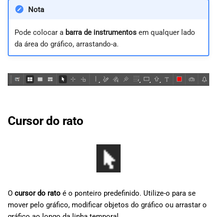
d
日本語
Nota
Forquilha de Andrews
o
Deutsch
Pode colocar a
barra de instrumentos
em qualquer lado
Ferramentas de Fibonacci
a
Français
da área do gráfico, arrastando-a.
p
Italiano
Objetos Gann
e
Polski
Objetos de forma
s
Русский
Marcadores
q
Türkçe
Cursor do rato
u
Texto
i
Alterar cor
s
Eliminar objetos do gráfico
a
O
cursor do rato
é o ponteiro predefinido. Utilize-o para se
mover pelo gráfico, modificar objetos do gráfico ou arrastar o
gráfico ao longo da linha temporal.