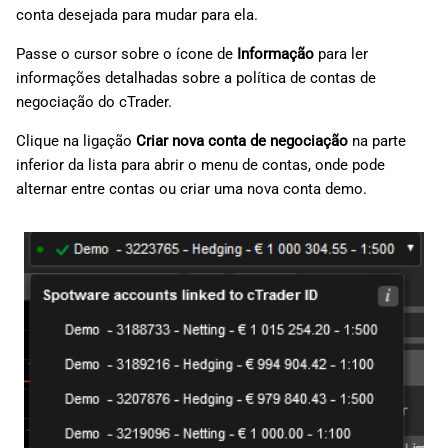
conta desejada para mudar para ela.
d
日本語
o
Passe o cursor sobre o ícone de
Informação
para ler
Deutsch
informações detalhadas sobre a política de contas de
a
Français
negociação do cTrader.
p
Italiano
Clique na ligação
Criar nova conta de negociação
na parte
e
Polski
inferior da lista para abrir o menu de contas, onde pode
alternar entre contas ou criar uma nova conta demo.
s
Русский
q
Türkçe
u
i
s
a