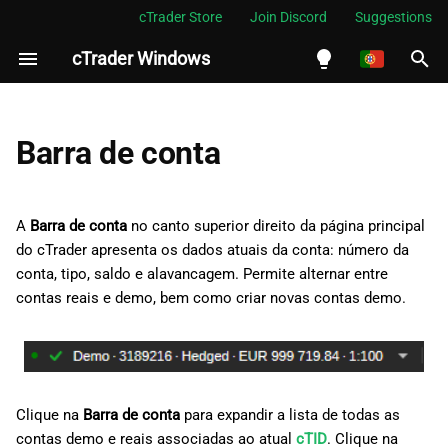
cTrader Store
Join Discord
Suggestions
cTrader Windows
I
n
English
i
Español
Barra de conta
c
Português
i
العربية
A
Barra de conta
no canto superior direito da página principal
a
do cTrader apresenta os dados atuais da conta: número da
Indonesia
conta, tipo, saldo e alavancagem. Permite alternar entre
l
Melayu
contas reais e demo, bem como criar novas contas demo.
i
ไทย
z
Tiếng Việt
a
한국어
Clique na
Barra de conta
para expandir a lista de todas as
n
中文
contas demo e reais associadas ao atual
cTID
. Clique na