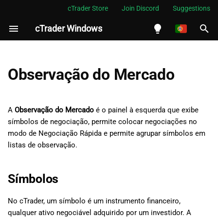
cTrader Store
Join Discord
Suggestions
cTrader Windows
I
n
English
Símbolos
i
Español
Observação do Mercado
c
Português
Gerir símbolos
i
العربية
A
Observação do Mercado
é o painel à esquerda que exibe
Negociação Rápida
a
símbolos de negociação, permite colocar negociações no
Indonesia
modo de Negociação Rápida e permite agrupar símbolos em
Listas de observação
l
Melayu
listas de observação.
i
ไทย
Gerir listas de observação
z
Tiếng Việt
Símbolos
a
한국어
No cTrader, um símbolo é um instrumento financeiro,
n
中文
qualquer ativo negociável adquirido por um investidor. A