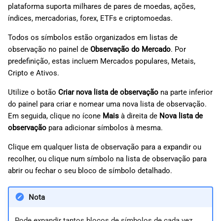
plataforma suporta milhares de pares de moedas, ações,
d
日本語
índices, mercadorias, forex, ETFs e criptomoedas.
o
Deutsch
Todos os símbolos estão organizados em listas de
a
Français
observação no painel de
Observação do Mercado
. Por
p
predefinição, estas incluem Mercados populares, Metais,
Italiano
Cripto e Ativos.
e
Polski
Utilize o botão
Criar nova lista de observação
na parte inferior
s
Русский
do painel para criar e nomear uma nova lista de observação.
q
Türkçe
Em seguida, clique no ícone
Mais
à direita de
Nova lista de
observação
para adicionar símbolos à mesma.
u
Clique em qualquer lista de observação para a expandir ou
i
recolher, ou clique num símbolo na lista de observação para
s
abrir ou fechar o seu bloco de símbolo detalhado.
a
Nota
Pode expandir tantos blocos de símbolos de cada vez