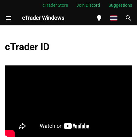
cTrader Store
Join Discord
Suggestions
cTrader Windows
กำ
ลั
English
เข้าสู่ระบบ
ง
Español
cTrader ID
เ
Português
สร้าง cTID ใหม่
ริ่
العربية
cTID และบัญชีเทรด
ม
Indonesia
รีเซ็ตรหัสผ่าน cTID
ต้
Melayu
น
ไทย
จัดการ cTID
ก
Tiếng Việt
า
한국어
ร
中文