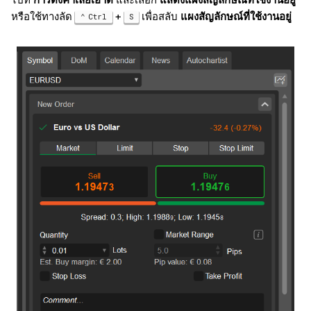
ไปที่
การตั้งค่าเลย์เอาต์
และเลือก
แสดงแผงสัญลักษณ์ที่ใช้งานอยู่
สถิติการเทรด
ค้
日本語
หรือใช้ทางลัด
+
เพื่อสลับ
แผงสัญลักษณ์ที่ใช้งานอยู่
Ctrl
S
น
เลเวอเรจ
Deutsch
ห
Français
ปฏิทิน
า
Italiano
Depth of Market (DoM)
Polski
Русский
ข่าว
Türkçe
Autochartist