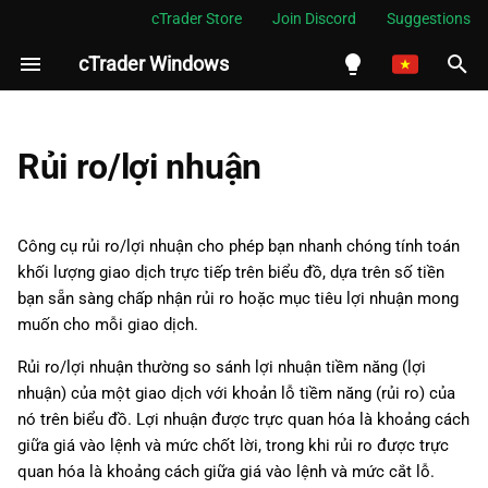
cTrader Store
Join Discord
Suggestions
cTrader Windows
I
n
English
Thêm rủi ro/lợi nhuận vào
i
Español
Rủi ro/lợi nhuận
biểu đồ
t
Português
Điều chỉnh tham số rủi ro/lợi
i
العربية
Công cụ rủi ro/lợi nhuận cho phép bạn nhanh chóng tính toán
nhuận
a
khối lượng giao dịch trực tiếp trên biểu đồ, dựa trên số tiền
Indonesia
bạn sẵn sàng chấp nhận rủi ro hoặc mục tiêu lợi nhuận mong
Đặt lệnh với rủi ro/lợi nhuận
l
Melayu
muốn cho mỗi giao dịch.
i
ไทย
Quản lý các đối tượng rủi
Rủi ro/lợi nhuận thường so sánh lợi nhuận tiềm năng (lợi
ro/lợi nhuận
z
Tiếng Việt
nhuận) của một giao dịch với khoản lỗ tiềm năng (rủi ro) của
nó trên biểu đồ. Lợi nhuận được trực quan hóa là khoảng cách
i
한국어
Tùy chỉnh màu sắc
giữa giá vào lệnh và mức chốt lời, trong khi rủi ro được trực
n
中文
quan hóa là khoảng cách giữa giá vào lệnh và mức cắt lỗ.