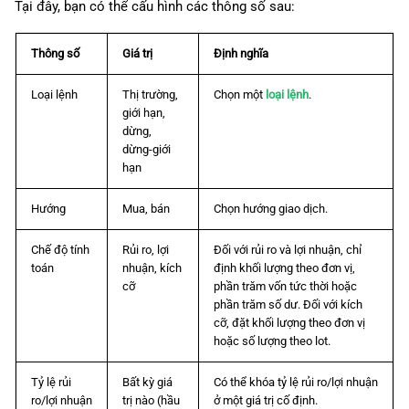
Tại đây, bạn có thể cấu hình các thông số sau:
Thông số
Giá trị
Định nghĩa
Loại lệnh
Thị trường,
Chọn một
loại lệnh
.
giới hạn,
dừng,
dừng-giới
hạn
Hướng
Mua, bán
Chọn hướng giao dịch.
Chế độ tính
Rủi ro, lợi
Đối với rủi ro và lợi nhuận, chỉ
toán
nhuận, kích
định khối lượng theo đơn vị,
cỡ
phần trăm vốn tức thời hoặc
phần trăm số dư. Đối với kích
cỡ, đặt khối lượng theo đơn vị
hoặc số lượng theo lot.
Tỷ lệ rủi
Bất kỳ giá
Có thể khóa tỷ lệ rủi ro/lợi nhuận
ro/lợi nhuận
trị nào (hầu
ở một giá trị cố định.