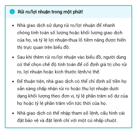
Nhân bản
g
日本語
Rủi ro/lợi nhuận trong một phút!
s
Khóa
Deutsch
Nhà giao dịch sử dụng rủi ro/lợi nhuận để nhanh
e
Français
Xóa
chóng tính toán số lượng hoặc khối lượng giao dịch
a
Italiano
của họ, và tỷ lệ lợi nhuận-thua lỗ tiềm năng được hiển
Chuyển đến tất cả ký hiệu
thị trực quan trên biểu đồ.
r
Polski
Sau khi thêm rủi ro/lợi nhuận vào biểu đồ, người dùng
c
Русский
Ẩn đối tượng
có thể chọn chế độ tính toán để cố định giá trị cho rủi
h
Türkçe
ro, lợi nhuận hoặc kích thước lệnh/vị thế.
Để thuận tiện, nhà giao dịch có thể chỉ định số tiền họ
sẵn sàng chấp nhận rủi ro hoặc thu lợi nhuận dưới
dạng khối lượng theo đơn vị, tỷ lệ phần trăm số dư của
họ hoặc tỷ lệ phần trăm vốn tức thời của họ.
Nhà giao dịch có thể nhập tham số lệnh, cấu hình cài
đặt bảo vệ và đặt lệnh chỉ với một cú nhấp chuột.