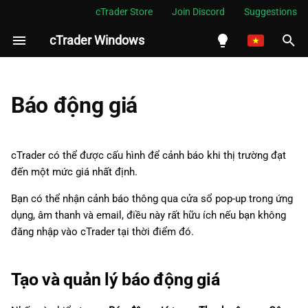
cTrader Store
Join Discord
Suggestions
cTrader Windows
I
n
English
Tạo và quản lý báo động giá
i
Español
Báo động giá
t
Português
i
العربية
cTrader có thể được cấu hình để cảnh báo khi thị trường đạt
a
đến một mức giá nhất định.
Indonesia
l
Melayu
Bạn có thể nhận cảnh báo thông qua cửa sổ pop-up trong ứng
dụng, âm thanh và email, điều này rất hữu ích nếu bạn không
i
ไทย
đăng nhập vào cTrader tại thời điểm đó.
z
Tiếng Việt
i
한국어
Tạo và quản lý báo động giá
n
中文