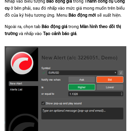
Nhấp vào biểu tượng
Báo động giá
trong
Thanh công cụ Công
g
日本語
cụ
ở bên phải, sau đó nhấp vào mức giá mong muốn trên biểu
s
đồ của ký hiệu tương ứng. Menu
Báo động mới
sẽ xuất hiện.
Deutsch
e
Français
Ngoài ra, chọn tab
Báo động giá
trong
Màn hình theo dõi thị
trường
và nhấp vào
Tạo cảnh báo giá
.
a
Italiano
r
Polski
c
Русский
h
Türkçe