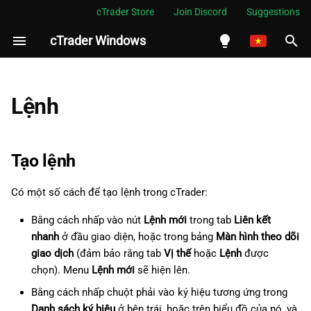
cTrader Store
Join Discord
Suggestions
cTrader Windows
I
n
English
Tạo lệnh
i
Español
Lệnh
t
Português
Tạo lệnh thị trường
i
العربية
Tạo lệnh
Tạo lệnh giới hạn
a
Indonesia
Có một số cách để tạo lệnh trong cTrader:
Tạo lệnh dừng
l
Melayu
Bằng cách nhấp vào nút
Lệnh mới
trong tab
Liên kết
i
ไทย
Tạo lệnh dừng-giới hạn
nhanh
ở đầu giao diện, hoặc trong bảng
Màn hình theo dõi
z
Tiếng Việt
giao dịch
(đảm bảo rằng tab
Vị thế
hoặc
Lệnh
được
Quản lý lệnh chờ
chọn). Menu
Lệnh mới
sẽ hiện lên.
i
한국어
Bằng cách nhấp chuột phải vào ký hiệu tương ứng trong
n
Chỉnh sửa lệnh chờ
中文
Danh sách ký hiệu
ở bên trái, hoặc trên biểu đồ của nó, và