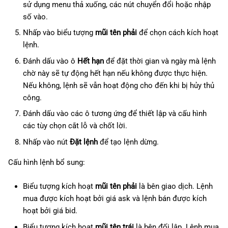
sử dụng menu thả xuống, các nút chuyển đổi hoặc nhập
số vào.
Nhấp vào biểu tượng
mũi tên phải
để chọn cách kích hoạt
lệnh.
Đánh dấu vào ô
Hết hạn
để đặt thời gian và ngày mà lệnh
chờ này sẽ tự động hết hạn nếu không được thực hiện.
Nếu không, lệnh sẽ vẫn hoạt động cho đến khi bị hủy thủ
công.
Đánh dấu vào các ô tương ứng để thiết lập và cấu hình
các tùy chọn cắt lỗ và chốt lời.
Nhấp vào nút
Đặt lệnh
để tạo lệnh dừng.
Cấu hình lệnh bổ sung:
Biểu tượng kích hoạt
mũi tên phải
là bên giao dịch. Lệnh
mua được kích hoạt bởi giá ask và lệnh bán được kích
hoạt bởi giá bid.
Biểu tượng kích hoạt
mũi tên trái
là bên đối lập. Lệnh mua