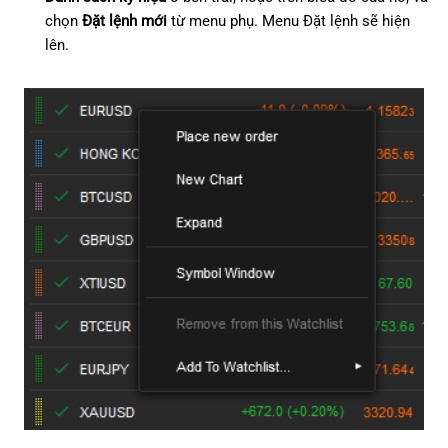
g
日本語
chọn
Đặt lệnh mới
từ menu phụ. Menu Đặt lệnh sẽ hiện
Hủy lệnh chờ
lên.
s
Deutsch
Thông tin lệnh
e
Français
a
Italiano
Sự kiện lệnh
r
Polski
Cắt lỗ và chốt lời
c
Русский
Thiết lập cắt lỗ và chốt lời
h
Türkçe
Kích hoạt cắt lỗ