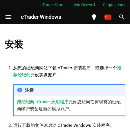
cTrader Store
Join Discord
Suggestions
cTrader Windows
正
在
English
故障排除
初
Español
安装
始
Português
全新安装
化
العربية
从您的经纪商网站下载 cTrader 安装程序，或选择一个
推
搜
Indonesia
荐经纪商
开设实盘账户。
索
Melayu
注意
引
ไทย
跨经纪商 cTrader 应用程序
允许您访问任何现有的经纪
擎
Tiếng Việt
商账户或创建新的模拟账户。
한국어
中文
运行下载的文件以启动 cTrader Windows 安装程序。