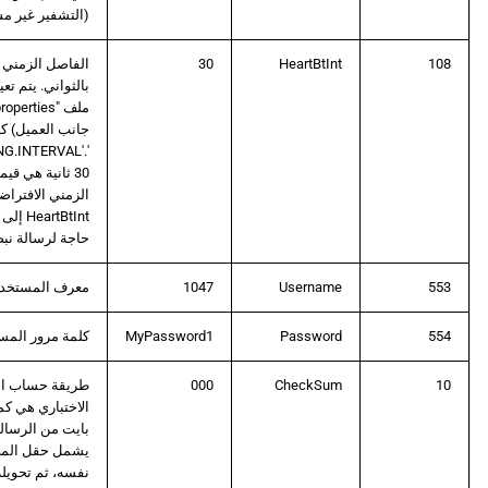
(التشفير غير م
108
HeartBtInt
30
الفاصل الزمني 
بالثواني. يتم تع
جانب العميل) كـ
NG.INTERVAL'.
30 ثانية هي قي
الزمني الافتراضي
حاجة لرسالة نب
553
Username
1047
معرف المستخدم
554
Password
MyPassword1
كلمة مرور المس
10
CheckSum
000
طريقة حساب ا
الاختباري هي كم
بايت من الرسالة
يشمل حقل المجم
نفسه، ثم تحويله