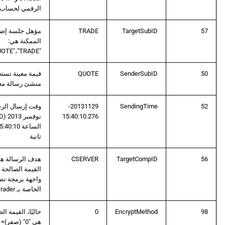
الرقمي لحساب ا
57
TargetSubID
TRADE
مؤهل جلسة إضاف
الممكنة هي:
"QUOTE"،"TRADE".
50
SenderSubID
QUOTE
قيمة معينة تستخ
منشئ رسالة مع
20131129-
SendingTime
52
15:40:10.276
ثانية
CSERVER
TargetCompID
56
القيمة الصالحة
الخاصة بـ cTrader.
98
EncryptMethod
0
حاليًا، القيمة ا