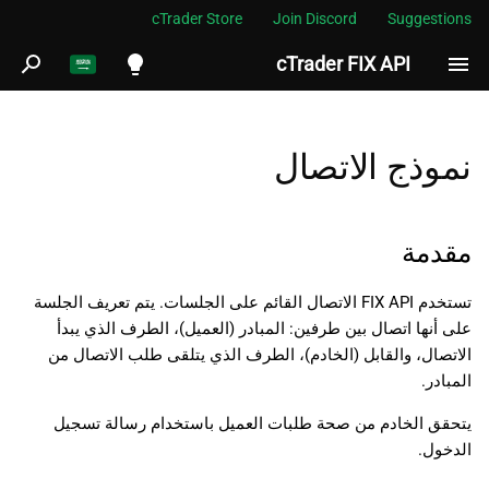
cTrader Store
Join Discord
Suggestions
cTrader FIX API
ب
د
English
مقدمة
ء
Español
نموذج الاتصال
ا
Português
بروتوكول جلسة FIX
ل
العربية
مقدمة
فئات رسائل بروتوكول cTrader
ب
Indonesia
FIX
تستخدم FIX API الاتصال القائم على الجلسات. يتم تعريف الجلسة
ح
Melayu
على أنها اتصال بين طرفين: المبادر (العميل)، الطرف الذي يبدأ
رسائل النظام (الإدارة)
ث
ไทย
الاتصال، والقابل (الخادم)، الطرف الذي يتلقى طلب الاتصال من
المبادر.
رسائل التطبيق
Tiếng Việt
يتحقق الخادم من صحة طلبات العميل باستخدام رسالة تسجيل
한국어
هيكل رسالة FIX
الدخول.
中文