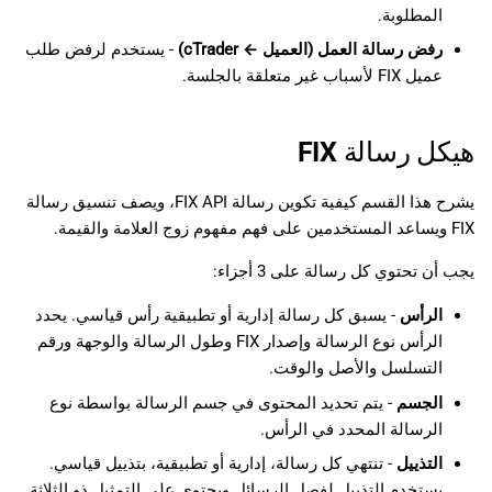
المطلوبة.
رفض رسالة العمل (العميل ← cTrader)
- يستخدم لرفض طلب
عميل FIX لأسباب غير متعلقة بالجلسة.
هيكل رسالة FIX
يشرح هذا القسم كيفية تكوين رسالة FIX API، ويصف تنسيق رسالة
FIX ويساعد المستخدمين على فهم مفهوم زوج العلامة والقيمة.
يجب أن تحتوي كل رسالة على 3 أجزاء:
الرأس
- يسبق كل رسالة إدارية أو تطبيقية رأس قياسي. يحدد
الرأس نوع الرسالة وإصدار FIX وطول الرسالة والوجهة ورقم
التسلسل والأصل والوقت.
الجسم
- يتم تحديد المحتوى في جسم الرسالة بواسطة نوع
الرسالة المحدد في الرأس.
التذييل
- تنتهي كل رسالة، إدارية أو تطبيقية، بتذييل قياسي.
يستخدم التذييل لفصل الرسائل ويحتوي على التمثيل ذو الثلاثة