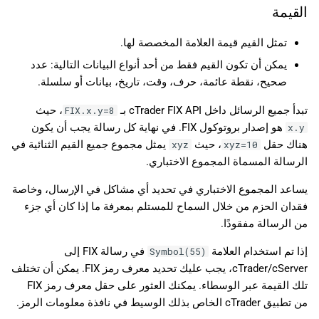
القيمة
تمثل القيم قيمة العلامة المخصصة لها.
يمكن أن تكون القيم فقط من أحد أنواع البيانات التالية: عدد
صحيح، نقطة عائمة، حرف، وقت، تاريخ، بيانات أو سلسلة.
تبدأ جميع الرسائل داخل cTrader FIX API بـ
، حيث
8=FIX.x.y
هو إصدار بروتوكول FIX. في نهاية كل رسالة يجب أن يكون
x.y
هناك حقل
، حيث
يمثل مجموع جميع القيم الثنائية في
xyz
10=xyz
الرسالة المسماة المجموع الاختباري.
يساعد المجموع الاختباري في تحديد أي مشاكل في الإرسال، وخاصة
فقدان الحزم من خلال السماح للمستلم بمعرفة ما إذا كان أي جزء
من الرسالة مفقودًا.
إذا تم استخدام العلامة
في رسالة FIX إلى
Symbol(55)
cTrader/cServer، يجب عليك تحديد معرف رمز FIX. يمكن أن تختلف
تلك القيمة عبر الوسطاء. يمكنك العثور على حقل معرف رمز FIX
من تطبيق cTrader الخاص بذلك الوسيط في نافذة معلومات الرمز.