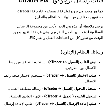
فئات رسائل بروتوكول cTrader FIX
كما هو محدد في بروتوكول FIX، يستخدم خادم cTrader FIX
مستويين مختلفين من البيانات: النظام والتطبيق.
يرجى ملاحظة أن هذه هي الحد الأدنى من مجموعة الرسائل
المطلوبة لدعم سير العمل الضروري وهي عرضة للتغيير بمرور
الوقت مع تطور كل من احتياجات العمل ومعيار FIX.
رسائل النظام (الإدارة)
نبض القلب (العميل ↔ cTrader)
- يستخدم للتحقق من رابط
الاتصال بين الطرفين.
طلب الاختبار (العميل ↔ cTrader)
- يستخدم لاختبار صحة رابط
الاتصال.
تسجيل الدخول (العميل → cTrader)
- رسالة مصادقة العميل.
تسجيل الخروج (العميل → cTrader)
- الإنهاء العادي للجلسة.
طلب إعادة الإرسال (العميل ↔ cTrader)
- طلب لإعادة إرسال