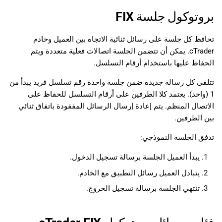
تنسيق رسالة FIX
日本語
بروتوكول جلسة FIX
العلامة
Deutsch
تحافظ كل جلسة على رسائل ثنائية الاتجاه بين العميل وخادم
Français
القيمة
cTrader. يمكن أن تتضمن الجلسة اتصالات فعلية متعددة ويتم
Italiano
الحفاظ عليها باستخدام أرقام التسلسل.
مثال على الرسالة
Polski
تتلقى كل رسالة جديدة ضمن جلسة واحدة رقم تسلسل فريد يبدأ من
1 (واحد). يعتمد كلا الطرفين على أرقام التسلسل للحفاظ على
Русский
الاتصال المنظم. يتم إعادة إرسال الرسائل المفقودة باتفاق ثنائي
Türkçe
بين الطرفين.
تدفق الجلسة النموذجي:
يبدأ العميل الجلسة برسالة تسجيل الدخول.
يتبادل العميل رسائل التطبيق مع الخادم.
تنتهي الجلسة برسالة تسجيل الخروج.