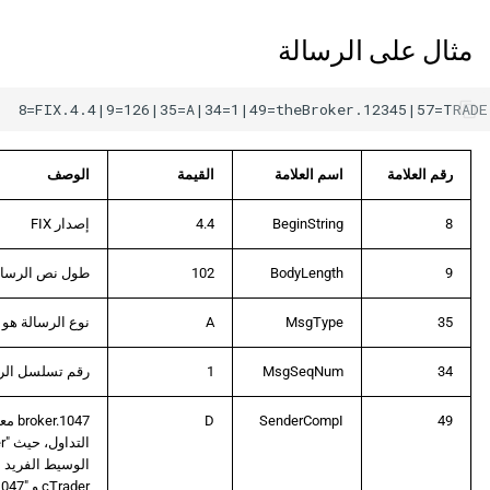
مثال على الرسالة
رقم العلامة
اسم العلامة
القيمة
الوصف
8
BeginString
4.4
إصدار FIX
9
BodyLength
102
طول نص الرسالة هو 2
35
MsgType
A
نوع الرسالة هو
34
MsgSeqNum
1
رقم تسلسل الرس
49
SenderCompI
D
.1047
الوسيط الفريد 