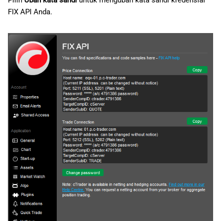
Pilih
Ubah kata sandi
untuk mengubah kata sandi kredensial
a
日本語
FIX API Anda.
n
Deutsch
p
Français
e
Italiano
n
Polski
c
Русский
a
Türkçe
r
i
a
n