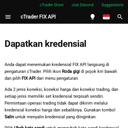
cTrader Store
Join Discord
Suggestions
cTrader FIX API
M
e
English
ID Simbol FIX
m
Español
Dapatkan kredensial
p
Português
e
العربية
Anda dapat menemukan kredensial FIX API langsung di
r
pengaturan cTrader. Pilih ikon
Roda gigi
di pojok kiri bawah
Indonesia
dan pilih
FIX API
dari menu pengaturan.
s
Melayu
Ada 2 jenis koneksi, koneksi harga dan koneksi trading, dan
i
ไทย
setiap jenis memiliki set kredensial terpisah sendiri.
a
Tiếng Việt
Permintaan operasi trading tidak dapat dikirim melalui
kredensial koneksi harga dan sebaliknya. Gunakan tombol
p
한국어
Salin
untuk menyalin kredensial yang diinginkan.
k
中文