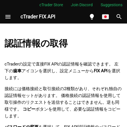
cTrader Store
Join Discord
Suggestions
cTrader FIX API
検
索
English
FIX通貨ペアID
を
Español
認証情報の取得
初
Português
期
العربية
cTraderの設定で直接FIX APIの認証情報を確認できます。 左
化
下の
歯車
アイコンを選択し、設定メニューから
FIX API
Indonesia
を選択
します。
Melayu
接続には価格接続と取引接続の2種類があり、それぞれ独自の
ไทย
認証情報セットがあります。 価格接続の認証情報を使用して
Tiếng Việt
取引操作のリクエストを送信することはできません。逆も同
様です。
コピー
ボタンを使用して、必要な認証情報をコピー
한국어
します。
中文