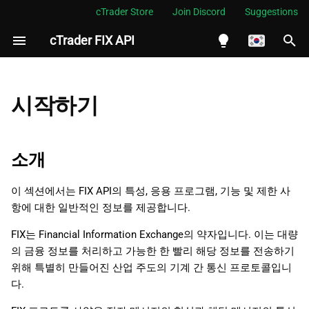
cTrader Store
Join Discord
Suggestions
cTrader FIX API
검
색
English
소개
초
Español
시작하기
기
Português
FX 거래에서 FIX API의 배경
화
العربية
소개
업계에서 FIX API의 일반적인
Indonesia
적용 방법
이 섹션에서는 FIX API의 특성, 응용 프로그램, 기능 및 제한 사
Melayu
항에 대한 일반적인 정보를 제공합니다.
중개
ไทย
FIX는 Financial Information Exchange의 약자입니다. 이는 대량
가격 제공
Tiếng Việt
의 금융 정보를 처리하고 가능한 한 빨리 해당 정보를 전송하기
위해 특별히 만들어진 산업 주도의 기계 간 통신 프로토콜입니
한국어
거래 허브
다.
中文