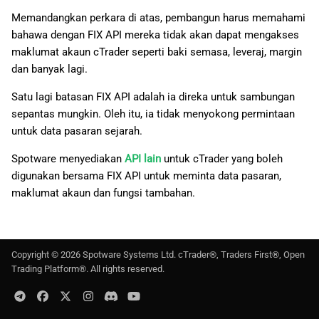
日本語
Memandangkan perkara di atas, pembangun harus memahami
bahawa dengan FIX API mereka tidak akan dapat mengakses
Deutsch
maklumat akaun cTrader seperti baki semasa, leveraj, margin
Français
dan banyak lagi.
Italiano
Satu lagi batasan FIX API adalah ia direka untuk sambungan
sepantas mungkin. Oleh itu, ia tidak menyokong permintaan
Polski
untuk data pasaran sejarah.
Русский
Spotware menyediakan
API lain
untuk cTrader yang boleh
Türkçe
digunakan bersama FIX API untuk meminta data pasaran,
maklumat akaun dan fungsi tambahan.
Copyright ©
2026
Spotware Systems Ltd
. cTrader®, Traders First®, Open
Trading Platform®. All rights reserved.