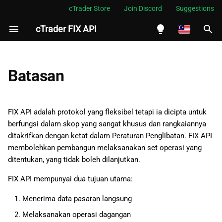
cTrader Store
Join Discord
Suggestions
cTrader FIX API
S
i
English
a
Español
Batasan
p
Português
c
العربية
FIX API adalah protokol yang fleksibel tetapi ia dicipta untuk
a
berfungsi dalam skop yang sangat khusus dan rangkaiannya
Indonesia
ditakrifkan dengan ketat dalam Peraturan Penglibatan. FIX API
r
Melayu
membolehkan pembangun melaksanakan set operasi yang
i
ditentukan, yang tidak boleh dilanjutkan.
ไทย
a
Tiếng Việt
FIX API mempunyai dua tujuan utama:
n
한국어
Menerima data pasaran langsung
中文
Melaksanakan operasi dagangan