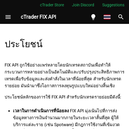
cTrader Store
Join Discord
Suggestions
cTrader FIX API
กำ
ลั
English
ง
Español
ประโยชน์
เ
Português
ริ่
العربية
FIX API ถูกใช้อย่างแพร่หลายโดยนักเทรดสถาบันเพื่อทำให้
ม
กระบวนการหลายอย่างเป็นอัตโนมัติและปรับปรุงประสิทธิภาพการ
Indonesia
เทรดเพื่อรับข้อมูลและส่งคำสั่งในเวลาที่น้อยที่สุด สำหรับนักเทรด
ต้
Melayu
รายย่อย มันนำมาซึ่งโอกาสการลงทุนรูปแบบใหม่อย่างสิ้นเชิง
น
ไทย
ประโยชน์หลักของการใช้ FIX API สำหรับนักเทรดรายย่อยมีดังนี้:
ก
Tiếng Việt
เวลาในการดำเนินการที่น้อยลง
FIX API มุ่งเน้นไปที่การส่ง
า
한국어
ข้อมูลทางการเงินจำนวนมากภายในระยะเวลาสั้นที่สุด ผู้ให้
ร
中文
บริการแต่ละราย (เช่น Spotware) มีกฎการใช้งานที่เข้มงวด