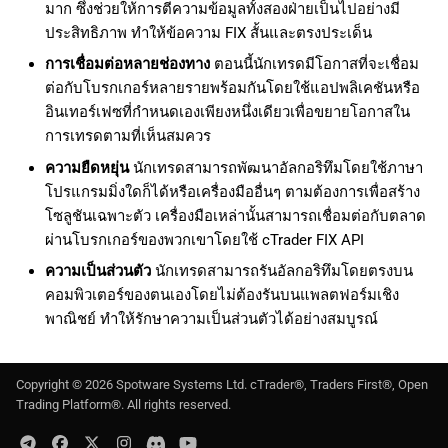
มาก ซึ่งช่วยให้การตีความข้อมูลทั้งสองฝ่ายเป็นไปอย่างมี
ค้
日本語
ประสิทธิภาพ ทำให้ข้อความ FIX สั้นและตรงประเด็น
น
Deutsch
การเชื่อมต่อหลายช่องทาง
ตอนนี้นักเทรดมีโอกาสที่จะเชื่อม
ห
ต่อกับโบรกเกอร์หลายรายพร้อมกันโดยใช้แอปพลิเคชันหรือ
Français
อินเทอร์เฟซที่กำหนดเองเพียงหนึ่งเดียวเพื่อขยายโอกาสใน
า
Italiano
การเทรดตามที่เห็นสมควร
Polski
ความยืดหยุ่น
นักเทรดสามารถพัฒนาอัลกอริทึมโดยใช้ภาษา
โปรแกรมมิ่งใดก็ได้หรือเครื่องมืออื่นๆ ตามต้องการเพื่อสร้าง
Русский
โซลูชันเฉพาะตัว เครื่องมือเหล่านั้นสามารถเชื่อมต่อกับตลาด
Türkçe
ผ่านโบรกเกอร์ของพวกเขาโดยใช้ cTrader FIX API
ความเป็นส่วนตัว
นักเทรดสามารถรันอัลกอริทึมโดยตรงบน
คอมพิวเตอร์ของตนเองโดยไม่ต้องรันบนแพลตฟอร์มเชิง
พาณิชย์ ทำให้รักษาความเป็นส่วนตัวได้อย่างสมบูรณ์
Copyright ©
2026
Spotware Systems Ltd
. cTrader®, Traders First®, Open
Trading Platform®. All rights reserved.