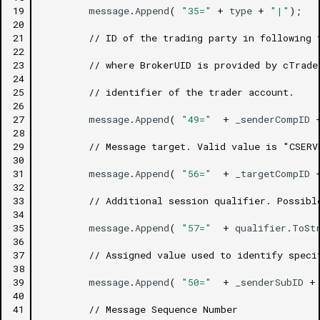
19
message
.
Append
(
"35="
+
type
+
"|"
);
20
21
// ID of the trading party in following 
22
23
// where BrokerUID is provided by cTrade
24
25
// identifier of the trader account.
26
27
message
.
Append
(
"49="
+
_senderCompID
28
29
// Message target. Valid value is "CSERV
30
31
message
.
Append
(
"56="
+
_targetCompID
32
33
// Additional session qualifier. Possib
34
35
message
.
Append
(
"57="
+
qualifier
.
ToSt
36
37
// Assigned value used to identify speci
38
39
message
.
Append
(
"50="
+
_senderSubID
+
40
41
// Message Sequence Number