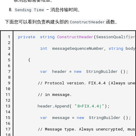
条消息都需要增加。
– 消息传输时间。
Sending Time
下面您可以看到负责构建头部的
函数。
ConstructHeader
 1
private
string
ConstructHeader
(
SessionQualifier
 2
 3
int
messageSequenceNumber
,
string
body
 4
 5
{
 6
 7
var
header
=
new
StringBuilder
();
 8
 9
// Protocol version. FIX.4.4 (Always une
10
11
// in message.
12
13
header
.
Append
(
"8=FIX.4.4|"
);
14
15
var
message
=
new
StringBuilder
();
16
17
// Message type. Always unencrypted, mus
18