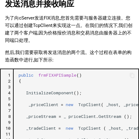
发送消息并接收响应
为了向cServer发送FIX消息,您首先需要与服务器建立连接。您
可以通过创建TcpClient来实现这一点。在我们的情况下,我们创
建了两个客户端,因为价格报价消息和交易消息由服务器上的不
同端口处理。
然后,我们需要获取将发送消息的两个流。这个过程在表单的构
造函数中进行,如下所示:
 1
public
frmFIXAPISample
()
 2
{
 3
 4
InitializeComponent
();
 5
 6
_priceClient
=
new
TcpClient
(
_host
,
_price
 7
 8
_priceStream
=
_
priceClient
.
GetStream
();
 9
10
_tradeClient
=
new
TcpClient
(
_host
,
_trad
11