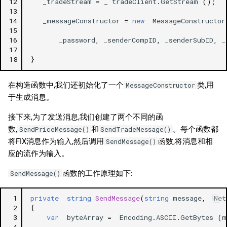
12
_tradeStream
=
_
tradeClient
.
GetStream
();
13
14
_messageConstructor
=
new
MessageConstructor
15
16
_password
,
_senderCompID
,
_senderSubID
,
_
17
18
}
在构造函数中,我们还初始化了一个
类,用
MessageConstructor
于生成消息。
接下来,为了发送消息,我们创建了两个不同的函
数,
和
。每个函数都
SendPriceMessage()
SendTradeMessage()
将FIX消息作为输入,然后调用
函数,将消息和相
SendMessage()
应的流作为输入。
函数的工作原理如下:
SendMessage()
 1
private
string
SendMessage
(
string
message
,
Net
 2
{
 3
var
byteArray
=
Encoding
.
ASCII
.
GetBytes
(
m