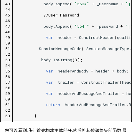
43
body
.
Append
(
"553="
+
_username
+
"|
44
45
//User Password
46
47
body
.
Append
(
"554="
+
_password
+
"|
48
49
var
header
=
ConstructHeader
(
qualif
50
51
SessionMessageCode
(
SessionMessageType
.
52
53
body
.
ToString
());
54
55
var
headerAndBody
=
header
+
body
;
56
57
var
trailer
=
ConstructTrailer
(
head
58
59
var
headerAndMessageAndTrailer
=
he
60
61
return
headerAndMessageAndTrailer
.
R
62
63
}
您可以看到,我们首先构建主体部分,然后将其传递给头部函数,最