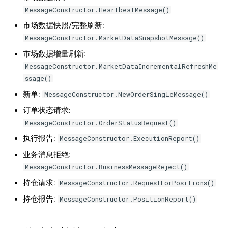
MessageConstructor.HeartbeatMessage()
市场数据快照/完整刷新:
MessageConstructor.MarketDataSnapshotMessage()
市场数据增量刷新:
MessageConstructor.MarketDataIncrementalRefreshMe
ssage()
新单:
MessageConstructor.NewOrderSingleMessage()
订单状态请求:
MessageConstructor.OrderStatusRequest()
执行报告:
MessageConstructor.ExecutionReport()
业务消息拒绝:
MessageConstructor.BusinessMessageReject()
持仓请求:
MessageConstructor.RequestForPositions()
持仓报告:
MessageConstructor.PositionReport()