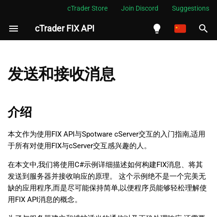
cTrader Store
Join Discord
Suggestions
cTrader FIX API
正
在
English
介绍
初
Español
发送和接收消息
始
Português
代码示例
化
العربية
介绍
FIX通信概述
搜
Indonesia
本文作为使用FIX API与Spotware cServer交互的入门指南,适用
构建FIX消息
索
Melayu
于所有对使用FIX与cServer交互感兴趣的人。
引
ไทย
消息结构
在本文中,我们将使用C#示例详细描述如何构建FIX消息、将其
擎
Tiếng Việt
发送到服务器并接收响应的原理。 这个示例绝不是一个完美无
主体
缺的应用程序,而是尽可能保持简单,以便程序员能够轻松理解使
한국어
用FIX API消息的概念。
头部
中文