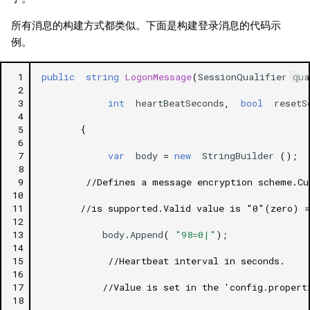
所有消息的构建方式都类似。下面是构建登录消息的代码示
例。
 1
public
string
LogonMessage
(
SessionQualifier
qua
 2
 3
int
heartBeatSeconds
,
bool
resetS
 4
 5
{
 6
 7
var
body
=
new
StringBuilder
();
 8
 9
//Defines a message encryption scheme.Cu
10
11
//is supported.Valid value is "0"(zero) 
12
13
body
.
Append
(
"98=0|"
);
14
15
//Heartbeat interval in seconds. 
16
17
//Value is set in the 'config.propert
18