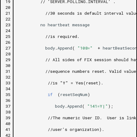
19
// 'SERVER.POLLING.INTERVAL' . 
20
21
//30 seconds is default interval valu
22
23
no
heartbeat
message
24
25
//is required.
26
27
body
.
Append
(
"108="
+
heartBeatSecon
28
29
// All sides of FIX session should ha
30
31
//sequence numbers reset. Valid value
32
33
//is "Y" = Yes(reset). 
34
35
if
(
resetSeqNum
)
36
37
body
.
Append
(
"141=Y|"
);
38
39
//The numeric User ID.  User is link
40
41
//user's organization). 
42