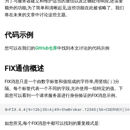
为了与服务器建立和维护适当的通信以及正确处理响应,还需要
日本語
额外的功能,为了简单和清晰起见,这些功能在此被省略了。我们
尾部
将在未来的文章中讨论这些主题。
Deutsch
系统消息
Français
代码示例
Italiano
应用程序消息
Polski
您可以在我们的
GitHub仓库
中找到本文讨论的代码示例
发送消息并接收响应
Русский
结论
FIX通信概述
Türkçe
FIX消息只是一个由数字标签和值组成的字符串,用竖线(
)分
|
隔。每个标签代表一个不同的字段,允许使用一组特定的值。下
面您可以看到一个请求服务器进行身份验证的FIX消息示例。
如您所见,每个FIX消息中都可以找到的重复模式是: