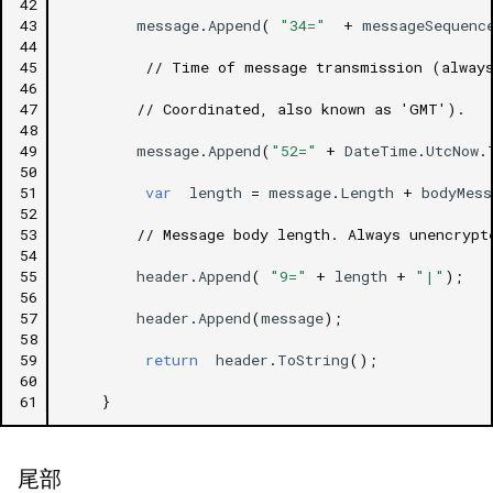
42
43
message
.
Append
(
"34="
+
messageSequenc
44
45
// Time of message transmission (alway
46
47
// Coordinated, also known as 'GMT').
48
49
message
.
Append
(
"52="
+
DateTime
.
UtcNow
.
50
51
var
length
=
message
.
Length
+
bodyMess
52
53
// Message body length. Always unencrypt
54
55
header
.
Append
(
"9="
+
length
+
"|"
);
56
57
header
.
Append
(
message
);
58
59
return
header
.
ToString
();
60
61
}
尾部