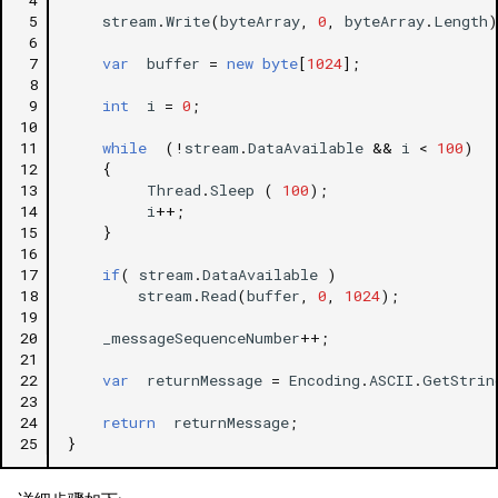
 4
 5
stream
.
Write
(
byteArray
,
0
,
byteArray
.
Length
)
 6
 7
var
buffer
=
new
byte
[
1024
];
 8
 9
int
i
=
0
;
10
11
while
(
!
stream
.
DataAvailable
&&
i
<
100
)
12
{
13
Thread
.
Sleep
(
100
);
14
i
++
;
15
}
16
17
if
(
stream
.
DataAvailable
)
18
stream
.
Read
(
buffer
,
0
,
1024
);
19
20
_messageSequenceNumber
++
;
21
22
var
returnMessage
=
Encoding
.
ASCII
.
GetStrin
23
24
return
returnMessage
;
25
}