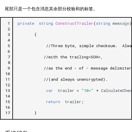
尾部只是一个包含消息其余部分校验和的标签。
 1
private
string
ConstructTrailer
(
string
message
)
 2
 3
{
 4
 5
//Three byte, simple checksum.  Alwa
 6
 7
//with the trailing<SOH>, 
 8
 9
//as the end - of - message delimiter
10
11
//(and always unencrypted).
12
13
var
trailer
=
"10="
+
CalculateChec
14
15
return
trailer
;
16
17
}