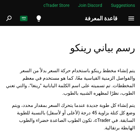
cTrader Store
Join Discord
Suggestions
قاعدة المعرفة
ب
د
English
العيوب
ء
Español
رسم بياني رينكو
ا
Português
ل
العربية
يتم إنشاء مخطط رينكو باستخدام حركة السعر بدلاً من السعر
ب
Indonesia
والفواصل الزمنية القياسية معًا، كما هو مستخدم في معظم
المخططات. تم تسميته على اسم الكلمة اليابانية "رينغا"، والتي تعني
ح
Melayu
الطوب، نظرًا لمظهره الشبيه بالطوب.
ث
ไทย
يتم إنشاء كل طوبة جديدة عندما يتحرك السعر بمقدار محدد، ويتم
Tiếng Việt
وضع كل كتلة بزاوية 45 درجة (لأعلى أو لأسفل) بالنسبة للطوبة
السابقة. في cTrader، تكون الطوب الصاعدة خضراء والطوب
한국어
الهابطة برتقالية.
中文