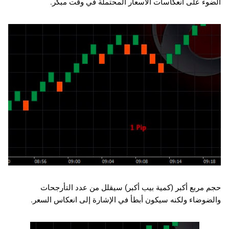
الضوء على انعكاسات الأسعار المحتملة في وقت مبكر.
حجم مربع أكبر (كمية بيب أكبر) سيقلل من عدد التأرجحات
والضوضاء ولكنه سيكون أبطأ في الإشارة إلى انعكاس السعر.