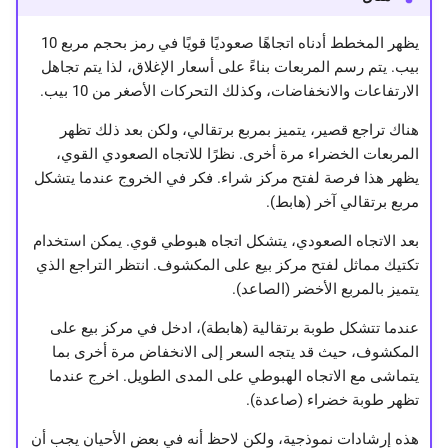
يظهر المخطط أدناه اتجاهًا صعوديًا قويًا في رمز بحجم مربع 10
بيب. يتم رسم المربعات بناءً على أسعار الإغلاق، لذا يتم تجاهل
الارتفاعات والانخفاضات، وكذلك التحركات الأصغر من 10 بيب.
هناك تراجع قصير، يتميز بمربع برتقالي، ولكن بعد ذلك تظهر
المربعات الخضراء مرة أخرى. نظرًا للاتجاه الصعودي القوي،
يظهر هذا فرصة لفتح مركز شراء. فكر في الخروج عندما يتشكل
مربع برتقالي آخر (هابط).
بعد الاتجاه الصعودي، يتشكل اتجاه هبوطي قوي. يمكن استخدام
تكتيك مماثل لفتح مركز بيع على المكشوف. انتظر التراجع الذي
يتميز بالمربع الأخضر (الصاعد).
عندما تتشكل طوبة برتقالية (هابطة)، ادخل في مركز بيع على
المكشوف، حيث قد يتجه السعر إلى الانخفاض مرة أخرى بما
يتماشى مع الاتجاه الهبوطي على المدى الطويل. اخرج عندما
تظهر طوبة خضراء (صاعدة).
هذه إرشادات نموذجية، ولكن لاحظ أنه في بعض الأحيان يجب أن