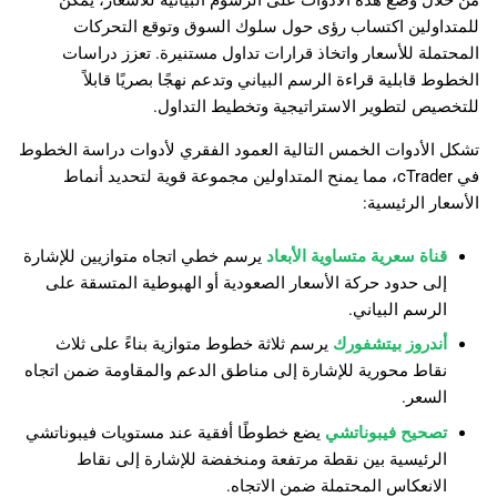
من خلال وضع هذه الأدوات على الرسوم البيانية للأسعار، يمكن
日本語
للمتداولين اكتساب رؤى حول سلوك السوق وتوقع التحركات
المحتملة للأسعار واتخاذ قرارات تداول مستنيرة. تعزز دراسات
الخطوط قابلية قراءة الرسم البياني وتدعم نهجًا بصريًا قابلاً
للتخصيص لتطوير الاستراتيجية وتخطيط التداول.
تشكل الأدوات الخمس التالية العمود الفقري لأدوات دراسة الخطوط
في cTrader، مما يمنح المتداولين مجموعة قوية لتحديد أنماط
الأسعار الرئيسية:
قناة سعرية متساوية الأبعاد
يرسم خطي اتجاه متوازيين للإشارة
إلى حدود حركة الأسعار الصعودية أو الهبوطية المتسقة على
الرسم البياني.
أندروز بيتشفورك
يرسم ثلاثة خطوط متوازية بناءً على ثلاث
نقاط محورية للإشارة إلى مناطق الدعم والمقاومة ضمن اتجاه
السعر.
تصحيح فيبوناتشي
يضع خطوطًا أفقية عند مستويات فيبوناتشي
الرئيسية بين نقطة مرتفعة ومنخفضة للإشارة إلى نقاط
الانعكاس المحتملة ضمن الاتجاه.