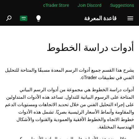
cTrader Store
Join Discord
Suggestions
قاعدة المعرفة
ب
د
English
ء
Español
أدوات دراسة الخطوط
ا
Português
ل
العربية
يشرح هذا القسم جميع أدوات الرسم المعدة مسبقًا والمتاحة للتحليل
ب
الفني في تطبيقات cTrader.
Indonesia
ح
Melayu
أدوات دراسة الخطوط هي مجموعة من أدوات الرسم البياني
المتاحة على الرسوم البيانية للتداول. تساعد هذه الأدوات المتداولين
ث
ไทย
على إجراء التحليل الفني من خلال تحديد الاتجاهات ومستويات الدعم
Tiếng Việt
والمقاومة وأنماط الأسعار الرئيسية بصريًا. تشمل هذه الأدوات
خطوط الاتجاه والخطوط الأفقية والعمودية والقنوات والأشكال
한국어
الهندسية المختلفة.
中文