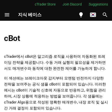
cTrader Store
Join Discord
Suggestions
지식 베이스
검
색
English
초
Español
cBot
기
Português
화
العربية
cTrader에서 cBot은 알고리즘 로직을 사용하여 자동화된 트레
이딩 전략을 제공합니다. 수동 거래 실행의 필요성을 제거하면
Indonesia
서도 매개변수와 동작에 대한 완전한 제어를 가능하게 합니다.
Melayu
이 섹션에는 브레이크아웃 감지부터 모멘텀 반전까지 다양한
ไทย
전략을 보여주는 공식 샘플 cBot이 포함되어 있습니다. 이러한
Tiếng Việt
예시는 cBot이 기술적 신호에 자동으로 반응하고, 위험을 관리
하며, 시장 상황에 적응하는 방법을 보여줍니다. 각 샘플에는
한국어
cTrader Algo용으로 작성된 명확한 매개변수, 내장 로직 및 실시
中文
간 거래 결정이 포함되어 있습니다.