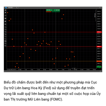
g
日本語
s
e
a
r
c
h
Biểu đồ chấm được biết đến như một phương pháp mà Cục
Dự trữ Liên bang Hoa Kỳ (Fed) sử dụng để truyền đạt triển
vọng lãi suất quỹ liên bang chuẩn tại một số cuộc họp của Ủy
ban Thị trường Mở Liên bang (FOMC).