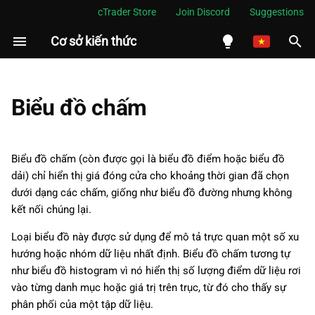
cTrader Store
Join Discord
Suggestions
Cơ sở kiến thức
I
n
English
Nguyên tắc của biểu đồ
i
Español
Biểu đồ chấm
chấm
t
Português
i
العربية
Biểu đồ chấm (còn được gọi là biểu đồ điểm hoặc biểu đồ
a
dải) chỉ hiển thị giá đóng cửa cho khoảng thời gian đã chọn
Indonesia
dưới dạng các chấm, giống như biểu đồ đường nhưng không
l
Melayu
kết nối chúng lại.
i
ไทย
Loại biểu đồ này được sử dụng để mô tả trực quan một số xu
z
Tiếng Việt
hướng hoặc nhóm dữ liệu nhất định. Biểu đồ chấm tương tự
như biểu đồ histogram vì nó hiển thị số lượng điểm dữ liệu rơi
i
한국어
vào từng danh mục hoặc giá trị trên trục, từ đó cho thấy sự
n
中文
phân phối của một tập dữ liệu.