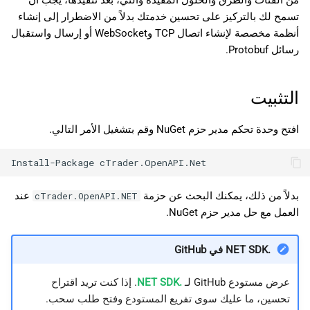
من الفئات والطرق والحلول المفيدة والتي، بعد تنفيذها، يجب أن
日本語
تسمح لك بالتركيز على تحسين خدمتك بدلاً من الاضطرار إلى إنشاء
أنظمة مخصصة لإنشاء اتصال TCP وWebSocket أو إرسال واستقبال
رسائل Protobuf.
التثبيت
افتح وحدة تحكم مدير حزم NuGet وقم بتشغيل الأمر التالي.
بدلاً من ذلك، يمكنك البحث عن حزمة
عند
cTrader.OpenAPI.NET
العمل مع حل مدير حزم NuGet.
.NET SDK في GitHub
عرض مستودع GitHub لـ
.NET SDK
. إذا كنت تريد اقتراح
تحسين، ما عليك سوى تفريع المستودع وفتح طلب سحب.