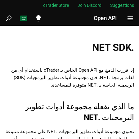
cTrader Store
Join Discord
Suggestions
Open API
ب
د
English
ما الذي تفعله مجموعة أدوات
ء
Español
.NET SDK
تطوير البرمجيات .NET
ا
Português
التثبيت
ل
العربية
إذا قررت الدمج مع Open API الخاص بـ cTrader باستخدام أي من
ب
Indonesia
لغات برمجة .NET، فإن مجموعة أدوات تطوير البرمجيات (SDK)
الرسمية الخاصة بـ .NET متوفرة للمساعدة.
ح
Melayu
ث
ไทย
ما الذي تفعله مجموعة أدوات تطوير
Tiếng Việt
البرمجيات .NET
한국어
تحتوي مجموعة أدوات تطوير البرمجيات .NET على مجموعة متنوعة
中文