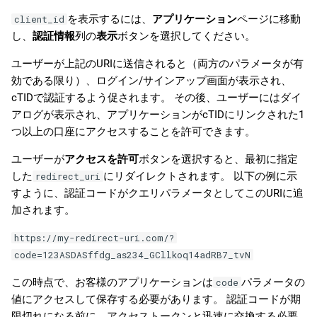
を表示するには、
アプリケーション
ページに移動
client_id
し、
認証情報
列の
表示
ボタンを選択してください。
ユーザーが上記のURIに送信されると（両方のパラメータが有
効である限り）、ログイン/サインアップ画面が表示され、
cTIDで認証するよう促されます。 その後、ユーザーにはダイ
アログが表示され、アプリケーションがcTIDにリンクされた1
つ以上の口座にアクセスすることを許可できます。
ユーザーが
アクセスを許可
ボタンを選択すると、最初に指定
した
にリダイレクトされます。 以下の例に示
redirect_uri
すように、認証コードがクエリパラメータとしてこのURIに追
加されます。
https://my-redirect-uri.com/?
code=123ASDASffdg_as234_GCllkoq14adRB7_tvN
この時点で、お客様のアプリケーションは
パラメータの
code
値にアクセスして保存する必要があります。 認証コードが期
限切れになる前に、アクセストークンと迅速に交換する必要