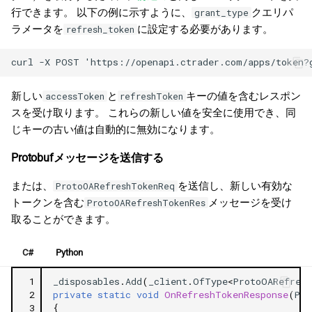
行できます。 以下の例に示すように、
クエリパ
grant_type
ラメータを
に設定する必要があります。
refresh_token
新しい
と
キーの値を含むレスポン
accessToken
refreshToken
スを受け取ります。 これらの新しい値を安全に使用でき、同
じキーの古い値は自動的に無効になります。
Protobufメッセージを送信する
または、
を送信し、新しい有効な
ProtoOARefreshTokenReq
トークンを含む
メッセージを受け
ProtoOARefreshTokenRes
取ることができます。
C#
Python
 1
_disposables
.
Add
(
_client
.
OfType
<
ProtoOARefres
 2
private
static
void
OnRefreshTokenResponse
(
Pro
 3
{