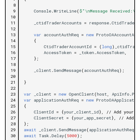
 8
 9
Console
.
WriteLine
(
$"\nMessage Received:\n
10
11
_ctidTraderAccounts
=
response
.
CtidTraderA
12
13
var
accountAuthReq
=
new
ProtoOAAccountAut
14
{
15
CtidTraderAccountId
=
(
long
)
_ctidTrade
16
AccessToken
=
_token
.
AccessToken
,
17
};
18
19
_client
.
SendMessage
(
accountAuthReq
);
20
21
}
22
23
var
_client
=
new
OpenClient
(
host
,
ApiInfo
.
Por
24
var
applicationAuthReq
=
new
ProtoOAApplicatio
25
{
26
ClientId
=
{
your_client_id
},
// Add your c
27
ClientSecret
=
{
your_app_secret
},
// Add y
28
};
29
await
_client
.
SendMessage
(
applicationAuthReq
);
30
await
Task
.
Delay
(
5000
);