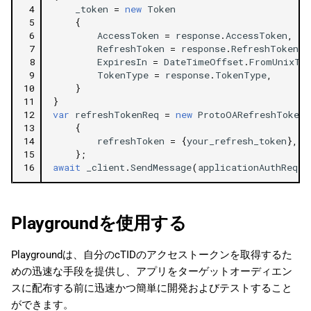
 4
_token
=
new
Token
 5
{
 6
AccessToken
=
response
.
AccessToken
,
 7
RefreshToken
=
response
.
RefreshToken
,
 8
ExpiresIn
=
DateTimeOffset
.
FromUnixTi
 9
TokenType
=
response
.
TokenType
,
10
}
11
}
12
var
refreshTokenReq
=
new
ProtoOARefreshTokenR
13
{
14
refreshToken
=
{
your_refresh_token
},
/
15
};
16
await
_client
.
SendMessage
(
applicationAuthReq
);
Playgroundを使用する
Playgroundは、自分のcTIDのアクセストークンを取得するた
めの迅速な手段を提供し、アプリをターゲットオーディエン
スに配布する前に迅速かつ簡単に開発およびテストすること
ができます。