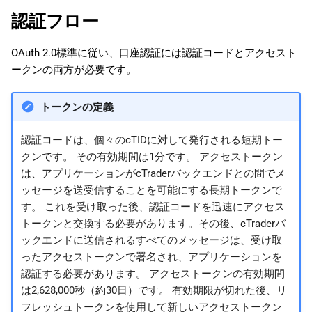
アクセストークンを更新す
日本語
認証フロー
る
OAuth 2.0標準に従い、口座認証には認証コードとアクセスト
HTTPリクエストを送信す
ークンの両方が必要です。
る
Protobufメッセージを送
トークンの定義
信する
認証コードは、個々のcTIDに対して発行される短期トー
Playgroundを使用する
クンです。 その有効期間は1分です。 アクセストークン
は、アプリケーションがcTraderバックエンドとの間でメ
ッセージを送受信することを可能にする長期トークンで
す。 これを受け取った後、認証コードを迅速にアクセス
トークンと交換する必要があります。その後、cTraderバ
ックエンドに送信されるすべてのメッセージは、受け取
ったアクセストークンで署名され、アプリケーションを
認証する必要があります。 アクセストークンの有効期間
は2,628,000秒（約30日）です。 有効期限が切れた後、リ
フレッシュトークンを使用して新しいアクセストークン