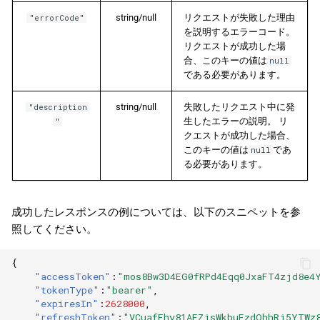
string/null
リクエストが失敗した理由
"errorCode"
を説明するエラーコード。
リクエストが成功した場
合、このキーの値は
null
である必要があります。
string/null
失敗したリクエスト中に発
"description
生したエラーの説明。 リ
"
クエストが成功した場合、
このキーの値は
であ
null
る必要があります。
成功したレスポンスの例については、以下のスニペットを参
照してください。
{
"accessToken"
:
"mos8Bw3D4EG0fRPd4Eqq0JxaFT4zjd8e4
"tokenType"
:
"bearer"
,
"expiresIn"
:
2628000
,
"refreshToken"
:
"VCuafFhy81AFZjsWkbuEzdOhhRj5YTWz