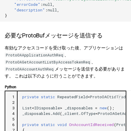
"errorCode"
:
null
,
"description"
:
null
,
}
必要なProtoBufメッセージを送信する
有効なアクセスコードを受け取った後、アプリケーションは
、
ProtoOAApplicationAuthReq
、
ProtoOAGetAccountListByAccessTokenReq
メッセージを送信する必要がありま
ProtoOAAccountAuthReq
す。 これは以下のように行うことができます。
Python
 1
private
static
RepeatedField
<
ProtoOACtidTrader
 2
 3
List
<
IDisposable
>
_disposables
=
new
();
 4
_disposables
.
Add
(
_client
.
OfType
<
ProtoOAGetAcc
 5
 6
private
static
void
OnAccountIdReceived
(
ProtoO
 7
{