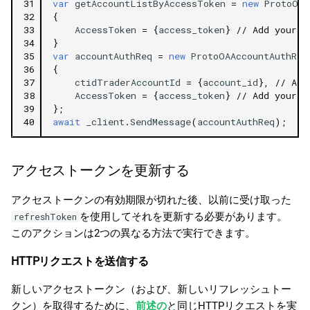
31
var
getAccountListByAccessToken
=
new
ProtoOAG
32
{
33
AccessToken
=
{
access_token
}
// Add your a
34
}
35
var
accountAuthReq
=
new
ProtoOAAccountAuthReq
36
{
37
ctidTraderAccountId
=
{
account_id
},
// Add
38
AccessToken
=
{
access_token
}
// Add your a
39
};
40
await
_client
.
SendMessage
(
accountAuthReq
);
アクセストークンを更新する
アクセストークンの有効期限が切れた後、以前に受け取った
を使用してそれを更新する必要があります。
refreshToken
このアクションは2つの異なる方法で実行できます。
HTTPリクエストを送信する
新しいアクセストークン（および、新しいリフレッシュトー
クン）を取得するために、
前述の
と同じHTTPリクエストを実