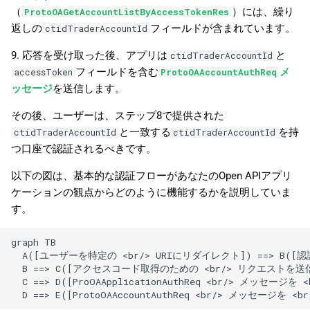
（
）には、繰り
ProtoOAGetAccountListByAccessTokenRes
返しの
フィールドが含まれています。
ctidTraderAccountId
9. 応答を受け取った後、アプリは
と
ctidTraderAccountId
フィールドを含む
メ
accessToken
ProtoOAAccountAuthReq
ッセージ
を送信します。
その後、ユーザーは、ステップ8で提供された
と一致する
を持
ctidTraderAccountId
ctidTraderAccountId
つ口座で認証されるべきです。
以下の図は、基本的な認証フローがあなたのOpen APIアプリ
ケーションの観点からどのように機能するかを説明していま
す。
graph TB

  A([ユーザーを特定の <br/> URIにリダイレクト]) ==> B([認
  B ==> C([アクセスコード取得のための <br/> リクエストを送信]
  C ==> D([ProOAApplicationAuthReq <br/> メッセージを <
  D ==> E([ProtoOAAccountAuthReq <br/> メッセージを <b