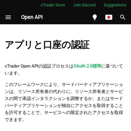
cTrader Store
Join Discord
Suggestions
Open API
検
索
English
認証フロー
を
Español
アプリと口座の認証
初
Português
リダイレクトURIを追加す
る
期
العربية
cTrader Open APIの認証プロセスは
OAuth 2.0標準
に基づいて
化
います。
Indonesia
認証コードを取得する
Melayu
このフレームワークにより、サードパーティアプリケーショ
アクセストークンを取得す
ンは、リソース所有者の代わりに、リソース所有者とサービ
ไทย
る
スの間で承認インタラクションを調整するか、またはサード
Tiếng Việt
パーティアプリケーションが独自にアクセスを取得すること
必要なProtoBufメッセージ
を許可することで、サービスへの限定されたアクセスを取得
한국어
を送信する
できます。
中文