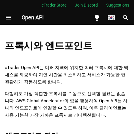
cTrader Store
Join Discord
Suggestions
Open API
검
색
English
엔드포인트 연결
초
Español
프록시와 엔드포인트
기
Português
화
العربية
cTrader Open API는 여러 지역에 위치한 여러 프록시에 대한 액
세스를 제공하여 지연 시간을 최소화하고 서비스가 가능한 한
Indonesia
원활하게 작동하도록 합니다.
Melayu
다행히도 가장 적합한 프록시를 수동으로 선택할 필요는 없습
ไทย
니다. AWS Global Accelerator의 힘을 활용하여 Open API는 하
Tiếng Việt
나의 엔드포인트에 연결할 수 있도록 하며, 이후 클라이언트는
사용 가능한 가장 가까운 프록시로 리디렉션됩니다.
한국어
中文