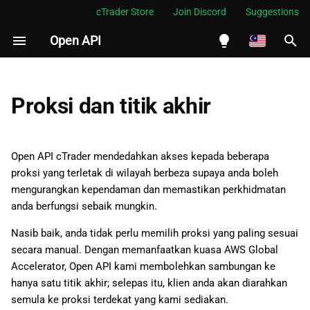
cTrader Store
Join Discord
Suggestions
Open API
S
i
English
Sambungkan ke titik akhir
a
Español
Proksi dan titik akhir
p
Português
c
العربية
Open API cTrader mendedahkan akses kepada beberapa
a
proksi yang terletak di wilayah berbeza supaya anda boleh
Indonesia
mengurangkan kependaman dan memastikan perkhidmatan
r
Melayu
anda berfungsi sebaik mungkin.
i
ไทย
Nasib baik, anda tidak perlu memilih proksi yang paling sesuai
a
Tiếng Việt
secara manual. Dengan memanfaatkan kuasa AWS Global
Accelerator, Open API kami membolehkan sambungan ke
n
한국어
hanya satu titik akhir; selepas itu, klien anda akan diarahkan
中文
semula ke proksi terdekat yang kami sediakan.