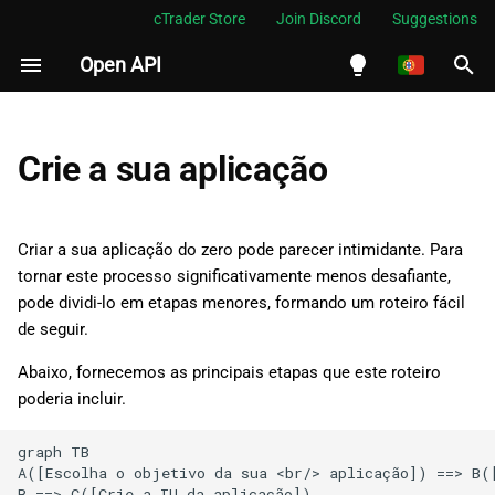
cTrader Store
Join Discord
Suggestions
Open API
I
n
English
Escolha o propósito da sua
i
Español
Crie a sua aplicação
aplicação
c
Português
Defina a funcionalidade e os
i
العربية
Criar a sua aplicação do zero pode parecer intimidante. Para
processos principais
a
tornar este processo significativamente menos desafiante,
Indonesia
pode dividi-lo em etapas menores, formando um roteiro fácil
Criar a interface do utilizador
l
Melayu
de seguir.
da aplicação
i
ไทย
Abaixo, fornecemos as principais etapas que este roteiro
Registar a sua aplicação
z
Tiếng Việt
poderia incluir.
a
한국어
Programar a funcionalidade
graph TB

n
principal
A([Escolha o objetivo da sua <br/> aplicação]) ==> B([
中文
B ==> C([Crie a IU da aplicação]) 
