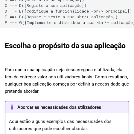
d
C ==> D([Registe a sua aplicação]) 

日本語
Depurar e testar a sua
D ==> E([Codifique a funcionalidade <br/> principal]) 
o
aplicação
E ==> F([Depure e teste a sua <br/> aplicação]) 

F ==> G([Implemente e distribua a sua <br/> aplicação
a
Implementar e distribuir a sua
p
aplicação
Escolha o propósito da sua aplicação
e
s
q
Para que a sua aplicação seja descarregada e utilizada, ela
tem de entregar valor aos utilizadores finais. Como resultado,
u
qualquer boa aplicação começa por definir a necessidade que
i
pretende abordar.
s
Abordar as necessidades dos utilizadores
a
Aqui estão alguns exemplos das necessidades dos
utilizadores que pode escolher abordar.