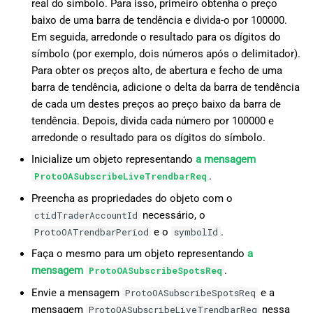
real do símbolo. Para isso, primeiro obtenha o preço
baixo de uma barra de tendência e divida-o por 100000.
Em seguida, arredonde o resultado para os dígitos do
símbolo (por exemplo, dois números após o delimitador).
Para obter os preços alto, de abertura e fecho de uma
barra de tendência, adicione o delta da barra de tendência
de cada um destes preços ao preço baixo da barra de
tendência. Depois, divida cada número por 100000 e
arredonde o resultado para os dígitos do símbolo.
Inicialize um objeto representando
a mensagem
.
ProtoOASubscribeLiveTrendbarReq
Preencha as propriedades do objeto com o
necessário, o
ctidTraderAccountId
e o
.
ProtoOATrendbarPeriod
symbolId
Faça o mesmo para um objeto representando
a
mensagem
.
ProtoOASubscribeSpotsReq
Envie a mensagem
e a
ProtoOASubscribeSpotsReq
mensagem
nessa
ProtoOASubscribeLiveTrendbarReq