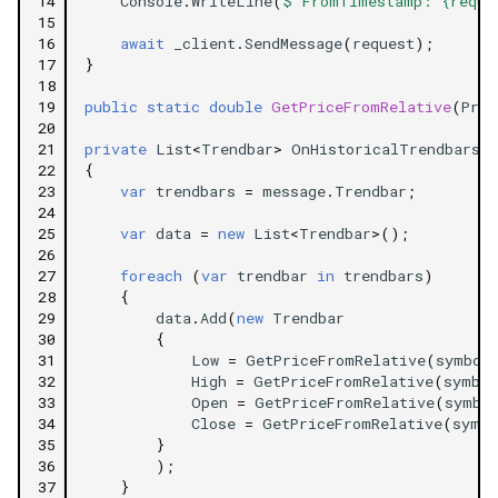
14
Console
.
WriteLine
(
$"FromTimestamp: {reque
15
16
await
_client
.
SendMessage
(
request
);
17
}
18
19
public
static
double
GetPriceFromRelative
(
Prot
20
21
private
List
<
Trendbar
>
OnHistoricalTrendbarsRe
22
{
23
var
trendbars
=
message
.
Trendbar
;
24
25
var
data
=
new
List
<
Trendbar
>
();
26
27
foreach
(
var
trendbar
in
trendbars
)
28
{
29
data
.
Add
(
new
Trendbar
30
{
31
Low
=
GetPriceFromRelative
(
symbol
32
High
=
GetPriceFromRelative
(
symbol
33
Open
=
GetPriceFromRelative
(
symbo
34
Close
=
GetPriceFromRelative
(
symbo
35
}
36
);
37
}