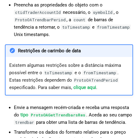
Preencha as propriedades do objeto com o
necessário, o
, o
ctidTraderAccountId
symbolId
, a
de barras de
ProtoOATrendbarPeriod
count
tendência a retornar, o
e
toTimestamp
fromTimestamp
Unix timestamps.
Restrições de carimbo de data
Existem algumas restrições sobre a distância máxima
possível entre o
e o
.
toTimestamp
fromTimestamp
Estas restrições dependem do
ProtoOATrendPeriod
especificado. Para saber mais,
clique aqui
.
Envie a mensagem recém-criada e receba uma resposta
do
tipo
. Aceda ao seu campo
ProtoOAGetTrendbarsRes
para obter uma lista de barras de tendência.
trendbar
Transforme os dados do formato relativo para o preço