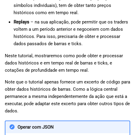
d
símbolos individuais), tem de obter tanto preços
日本語
históricos como em tempo real.
o
Replays
– na sua aplicação, pode permitir que os traders
a
voltem a um período anterior e negoceiem com dados
históricos. Para isso, precisaria de obter e processar
p
dados passados de barras e ticks.
e
Neste tutorial, mostraremos como pode obter e processar
s
dados históricos e em tempo real de barras e ticks, e
q
cotações de profundidade em tempo real.
u
Note que o tutorial apenas fornece um excerto de código para
obter dados históricos de barras. Como a lógica central
i
permanece a mesma independentemente da ação que está a
s
executar, pode adaptar este excerto para obter outros tipos de
dados.
a
Operar com JSON