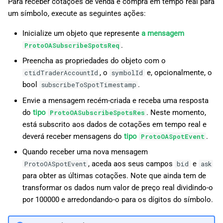
Para receber cotações de venda e compra em tempo real para
um símbolo, execute as seguintes ações:
Inicialize um objeto que represente
a mensagem
.
ProtoOASubscribeSpotsReq
Preencha as propriedades do objeto com o
, o
e, opcionalmente, o
ctidTraderAccountId
symbolId
bool
.
subscribeToSpotTimestamp
Envie a mensagem recém-criada e receba uma resposta
do
tipo
. Neste momento,
ProtoOASubscribeSpotsRes
está subscrito aos dados de cotações em tempo real e
deverá receber mensagens do
tipo
.
ProtoOASpotEvent
Quando receber uma nova mensagem
, aceda aos seus campos
e
ProtoOASpotEvent
bid
ask
para obter as últimas cotações. Note que ainda tem de
transformar os dados num valor de preço real dividindo-o
por 100000 e arredondando-o para os dígitos do símbolo.