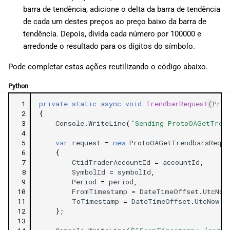
barra de tendência, adicione o delta da barra de tendência
de cada um destes preços ao preço baixo da barra de
tendência. Depois, divida cada número por 100000 e
arredonde o resultado para os dígitos do símbolo.
Pode completar estas ações reutilizando o código abaixo.
Python
 1
private
static
async
void
TrendbarRequest
(
Prot
 2
{
 3
Console
.
WriteLine
(
"Sending ProtoOAGetTren
 4
 5
var
request
=
new
ProtoOAGetTrendbarsReq
 6
{
 7
CtidTraderAccountId
=
accountId
,
 8
SymbolId
=
symbolId
,
 9
Period
=
period
,
10
FromTimestamp
=
DateTimeOffset
.
UtcNow
11
ToTimestamp
=
DateTimeOffset
.
UtcNow
.
T
12
};
13