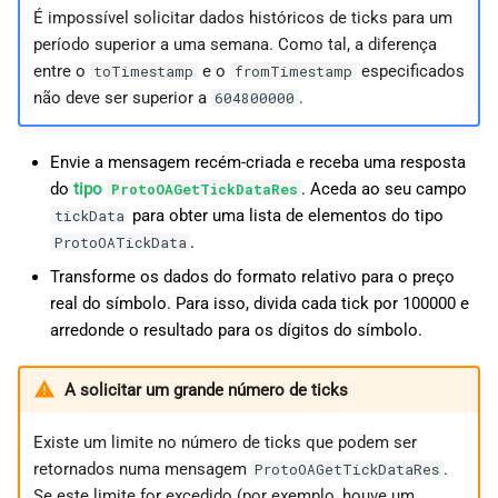
É impossível solicitar dados históricos de ticks para um
período superior a uma semana. Como tal, a diferença
entre o
e o
especificados
toTimestamp
fromTimestamp
não deve ser superior a
.
604800000
Envie a mensagem recém-criada e receba uma resposta
do
tipo
. Aceda ao seu campo
ProtoOAGetTickDataRes
para obter uma lista de elementos do tipo
tickData
.
ProtoOATickData
Transforme os dados do formato relativo para o preço
real do símbolo. Para isso, divida cada tick por 100000 e
arredonde o resultado para os dígitos do símbolo.
A solicitar um grande número de ticks
Existe um limite no número de ticks que podem ser
retornados numa mensagem
.
ProtoOAGetTickDataRes
Se este limite for excedido (por exemplo, houve um