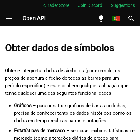
cTrader Store
Join Discord
Suggestions
Open API
I
n
English
Obter dados históricos de
i
Español
Obter dados de símbolos
barras
c
Português
Obter dados históricos de
i
العربية
Obter e interpretar dados de símbolos (por exemplo, os
ticks
a
preços de abertura e fecho de todas as barras para um
Indonesia
período específico) é essencial em qualquer aplicação que
Obter dados de barras em
l
Melayu
tenha qualquer uma das seguintes funcionalidades:
tempo real
i
ไทย
Gráficos
– para construir gráficos de barras ou linhas,
Obter cotações em tempo
z
Tiếng Việt
precisa de conhecer tanto os dados históricos como os
real
dados em tempo real das barras e cotações.
a
한국어
Estatísticas de mercado
– se quiser exibir estatísticas de
n
Cotações de profundidade
中文
mercado (como alterações diárias de preços para