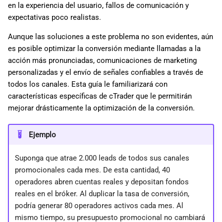
en la experiencia del usuario, fallos de comunicación y
d
日本語
expectativas poco realistas.
o
Deutsch
Aunque las soluciones a este problema no son evidentes, aún
b
Français
es posible optimizar la conversión mediante llamadas a la
acción más pronunciadas, comunicaciones de marketing
ú
Italiano
personalizadas y el envío de señales confiables a través de
s
Polski
todos los canales. Esta guía le familiarizará con
características específicas de cTrader que le permitirán
q
Русский
mejorar drásticamente la optimización de la conversión.
u
Türkçe
e
Ejemplo
d
Suponga que atrae 2.000 leads de todos sus canales
a
promocionales cada mes. De esta cantidad, 40
operadores abren cuentas reales y depositan fondos
reales en el bróker. Al duplicar la tasa de conversión,
podría generar 80 operadores activos cada mes. Al
mismo tiempo, su presupuesto promocional no cambiará