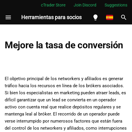
cTrader Store
Join Discord
Suggestions
Herramientas para socios
I
n
English
Identifique el cuello de botella
i
Español
Mejore la tasa de conversión
c
Português
Profundice en el problema
i
العربية
Lluvia de ideas
a
Indonesia
El objetivo principal de los networkers y afiliados es generar
Configure experimentos
l
Melayu
tráfico hacia los recursos en línea de los brókers asociados.
Si bien los especialistas en marketing pueden atraer leads, es
i
ไทย
Examine los datos
difícil garantizar que un lead se convierta en un operador
z
Tiếng Việt
activo con cuenta real que realice depósitos regulares y se
¿Qué sigue?
mantenga leal al bróker. El recorrido de un operador puede
a
한국어
verse interrumpido por numerosos factores que están fuera
n
中文
del control de los networkers y afiliados, como interrupciones