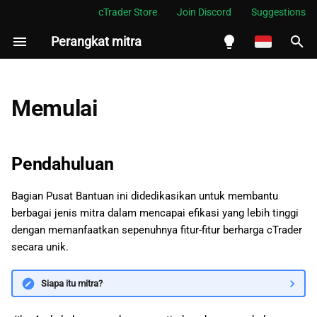
cTrader Store
Join Discord
Suggestions
Perangkat mitra
M
e
English
m
Español
Memulai
p
Português
e
العربية
Pendahuluan
r
Indonesia
Bagian Pusat Bantuan ini didedikasikan untuk membantu
s
Melayu
berbagai jenis mitra dalam mencapai efikasi yang lebih tinggi
i
ไทย
dengan memanfaatkan sepenuhnya fitur-fitur berharga cTrader
secara unik.
a
Tiếng Việt
p
한국어
Siapa itu mitra?
k
中文