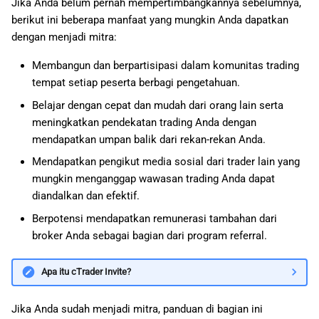
Jika Anda belum pernah mempertimbangkannya sebelumnya,
a
日本語
berikut ini beberapa manfaat yang mungkin Anda dapatkan
n
dengan menjadi mitra:
Deutsch
p
Français
Membangun dan berpartisipasi dalam komunitas trading
tempat setiap peserta berbagi pengetahuan.
e
Italiano
Belajar dengan cepat dan mudah dari orang lain serta
n
Polski
meningkatkan pendekatan trading Anda dengan
c
mendapatkan umpan balik dari rekan-rekan Anda.
Русский
Mendapatkan pengikut media sosial dari trader lain yang
a
Türkçe
mungkin menganggap wawasan trading Anda dapat
r
diandalkan dan efektif.
i
Berpotensi mendapatkan remunerasi tambahan dari
broker Anda sebagai bagian dari program referral.
a
n
Apa itu cTrader Invite?
Jika Anda sudah menjadi mitra, panduan di bagian ini