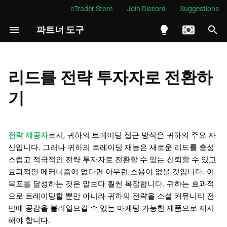
cTrader Store
Join Discord
Suggestions
파트너 도구
검
색
English
제품: 전략을 가치 있게 만드
초
Español
리드를 전략 투자자로 전환하
는 요소
기
Português
기
장소: 전략이 공유되는 곳
화
العربية
Indonesia
프로모션: 전략에 대해 말하는
전략 제공자
로서, 귀하의 트레이딩 접근 방식은 귀하의 주요 자
것
Melayu
산입니다. 그러나 귀하의 트레이딩 재능은 새로운 리드를 충성
스럽고 적극적인 전략 투자자로 전환할 수 있는 신뢰할 수 있고
ไทย
가격: 잠재 고객이 지불하는
효과적인 메커니즘이 없다면 아무런 소용이 없을 것입니다. 이
금액
Tiếng Việt
목표를 달성하는 것은 말보다 훨씬 복잡합니다. 귀하는 효과적
으로 트레이딩할 뿐만 아니라 귀하의 전략을 소셜 커뮤니티 전
한국어
다음 단계
반에 공감을 불러일으킬 수 있는 마케팅 가능한 제품으로 제시
中文
해야 합니다.