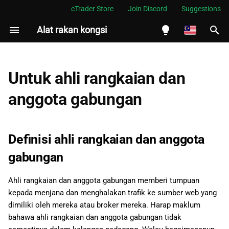
cTrader Store
Join Discord
Suggestions
Alat rakan kongsi
S
i
English
a
Español
Untuk ahli rangkaian dan
p
Português
anggota gabungan
c
العربية
a
Indonesia
Definisi ahli rangkaian dan anggota
r
Melayu
gabungan
i
ไทย
Ahli rangkaian dan anggota gabungan memberi tumpuan
a
Tiếng Việt
kepada menjana dan menghalakan trafik ke sumber web yang
n
한국어
dimiliki oleh mereka atau broker mereka. Harap maklum
bahawa ahli rangkaian dan anggota gabungan tidak
中文