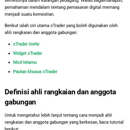
semestinya dalam kalangan pedagang. Walau bagaimanapun,
日本語
pemahaman mendalam tentang pemasaran digital memang
menjadi suatu kemestian.
Deutsch
Berikut ialah ciri utama cTrader yang boleh digunakan oleh
Français
ahli rangkaian dan anggota gabungan:
Italiano
cTrader Invite
Polski
Widget cTrader
Русский
Mod tetamu
Türkçe
Pautan khusus cTrader
Definisi ahli rangkaian dan anggota
gabungan
Untuk mengetahui lebih lanjut tentang cara menjadi ahli
rangkaian dan anggota gabungan yang berkesan, baca tutorial
berikut: