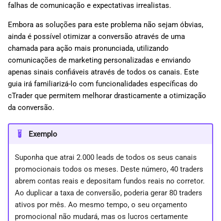
falhas de comunicação e expectativas irrealistas.
d
日本語
Embora as soluções para este problema não sejam óbvias,
o
Deutsch
ainda é possível otimizar a conversão através de uma
a
Français
chamada para ação mais pronunciada, utilizando
comunicações de marketing personalizadas e enviando
p
Italiano
apenas sinais confiáveis através de todos os canais. Este
e
Polski
guia irá familiarizá-lo com funcionalidades específicas do
cTrader que permitem melhorar drasticamente a otimização
s
Русский
da conversão.
q
Türkçe
u
Exemplo
i
Suponha que atrai 2.000 leads de todos os seus canais
s
promocionais todos os meses. Deste número, 40 traders
abrem contas reais e depositam fundos reais no corretor.
a
Ao duplicar a taxa de conversão, poderia gerar 80 traders
ativos por mês. Ao mesmo tempo, o seu orçamento
promocional não mudará, mas os lucros certamente