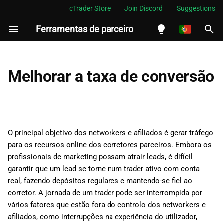
cTrader Store
Join Discord
Suggestions
Ferramentas de parceiro
I
n
English
Identificar o estrangulamento
i
Español
Melhorar a taxa de conversão
c
Português
Aprofundar o problema
i
العربية
Brainstorming de ideias
a
Indonesia
O principal objetivo dos networkers e afiliados é gerar tráfego
Configurar experiências
l
Melayu
para os recursos online dos corretores parceiros. Embora os
profissionais de marketing possam atrair leads, é difícil
i
ไทย
Examinar dados
garantir que um lead se torne num trader ativo com conta
z
Tiếng Việt
real, fazendo depósitos regulares e mantendo-se fiel ao
O que vem a seguir?
corretor. A jornada de um trader pode ser interrompida por
a
한국어
vários fatores que estão fora do controlo dos networkers e
n
中文
afiliados, como interrupções na experiência do utilizador,