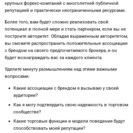
крупных форекс-компаний с многолетней публичной
и
日本語
репутацией и практически неограниченными ресурсами.
я
Deutsch
Более того, вам будет сложно реализовать свой
п
Français
потенциал в полной мере и стать партнером, если вы не
построите авторитет. Обладая выраженным авторитетом,
о
Italiano
вы сможете распространить положительные ассоциации
и
Polski
с брендом на своего предпочитаемого брокера, и он
будет вознаграждать вас за каждого клиента.
с
Русский
к
Уделите минуту размышлениям над этими важными
Türkçe
вопросами:
а
Какие ассоциации с брендом я вызываю у своей
аудитории?
Как я могу подтвердить свою надежность в торговом
сообществе?
Какие торговые функции и модели поведения будут
способствовать моей репутации?