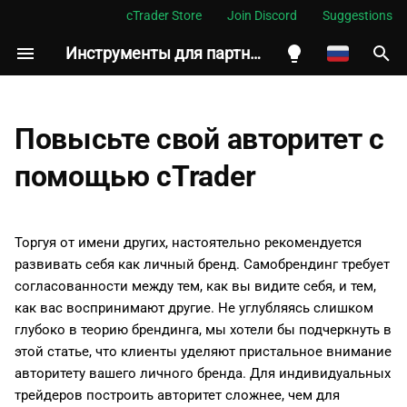
cTrader Store
Join Discord
Suggestions
Инструменты для партнеров
И
н
English
Определите личный бренд
и
Español
Повысьте свой авторитет с
ц
Português
Позиционируйте стратегию
помощью cTrader
и
العربية
Сформулируйте сообщение
а
Indonesia
Торгуя от имени других, настоятельно рекомендуется
Определите предложение
л
Melayu
развивать себя как личный бренд. Самобрендинг требует
бренда
согласованности между тем, как вы видите себя, и тем,
и
ไทย
как вас воспринимают другие. Не углубляясь слишком
з
Создайте визуальные
Tiếng Việt
глубоко в теорию брендинга, мы хотели бы подчеркнуть в
материалы
этой статье, что клиенты уделяют пристальное внимание
а
한국어
авторитету вашего личного бренда. Для индивидуальных
ц
Резюме
中文
трейдеров построить авторитет сложнее, чем для