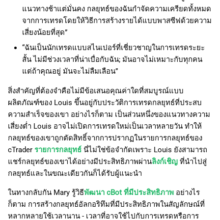
แนวทางช้าแต่มั่นคง กลยุทธ์ของฉันกำจัดความเครียดทั้งหมด
จากการเทรดโดยให้วิธีการสร้างรายได้แบบพาสซีฟด้วยความ
เสี่ยงน้อยที่สุด”
“ฉันเป็นนักเทรดแบบสไนเปอร์ที่เชี่ยวชาญในการเทรดระยะ
สั้น ไม่มีช่วงเวลาที่น่าเบื่อกับฉัน; มันอาจไม่เหมาะกับทุกคน
แต่ถ้าคุณอยู่ มันจะไม่ลืมเลือน”
สิ่งสำคัญที่ต้องจำคือไม่มีข้อเสนอคุณค่าใดที่สมบูรณ์แบบ
ผลิตภัณฑ์ของ Louis ขึ้นอยู่กับประวัติการเทรดกลยุทธ์ที่ประสบ
ความสำเร็จของเขา อย่างไรก็ตาม เป็นส่วนหนึ่งของแนวทางความ
เสี่ยงต่ำ Louis อาจไม่เปิดการเทรดใหม่เป็นเวลาหลายวัน ทำให้
กลยุทธ์ของเขาถูกตัดสิทธิ์จากการปรากฏในรายการกลยุทธ์ของ
cTrader
รายการกลยุทธ์
นี่ไม่ใช่ข้อจำกัดเพราะ Louis ยังสามารถ
แชร์กลยุทธ์ของเขาได้อย่างมีประสิทธิภาพผ่าน
ลิงก์เชิญ
ที่นำไปสู่
กลยุทธ์และในขณะเดียวกันก็ได้รับผู้แนะนำ
ในทางกลับกัน Mary รู้วิธี
พัฒนา cBot ที่มีประสิทธิภาพ
อย่างไร
ก็ตาม การสร้างกลยุทธ์อัลกอริทึมที่มีประสิทธิภาพในสัญลักษณ์ที่
หลากหลายใช้เวลานาน - เวลาที่อาจใช้ไปกับการเทรดหรือการ