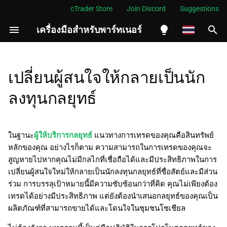
cTrader Store
Join Discord
Suggestions
เครื่องมือสำหรับพาร์ทเนอร์
กำ
ลั
English
ผลิตภัณฑ์: อะไรที่ทำให้
ง
Español
เปลี่ยนผู้สนใจให้กลายเป็นนัก
กลยุทธ์มีค่า
เ
Português
ลงทุนกลยุทธ์
สถานที่: ที่ที่กลยุทธ์ถูกแชร์
ริ่
العربية
ม
Indonesia
การโปรโมต: สิ่งที่กล่าวถึง
ในฐานะ
ผู้ให้บริการกลยุทธ์
แนวทางการเทรดของคุณคือสินทรัพย์
เกี่ยวกับกลยุทธ์
ต้
Melayu
หลักของคุณ อย่างไรก็ตาม ความสามารถในการเทรดของคุณจะ
สูญหายไปหากคุณไม่มีกลไกที่เชื่อถือได้และมีประสิทธิภาพในการ
น
ไทย
ราคา: ผู้ที่มีศักยภาพจ่ายเท่าไร
เปลี่ยนผู้สนใจใหม่ให้กลายเป็นนักลงทุนกลยุทธ์ที่ซื่อสัตย์และมีส่วน
ก
Tiếng Việt
ร่วม การบรรลุเป้าหมายนี้มีความซับซ้อนกว่าที่คิด คุณไม่เพียงต้อง
สิ่งที่เกิดขึ้นต่อไป
เทรดได้อย่างมีประสิทธิภาพ แต่ยังต้องนำเสนอกลยุทธ์ของคุณเป็น
า
한국어
ผลิตภัณฑ์ที่สามารถขายได้และโดนใจในชุมชนโซเชียล
ร
中文