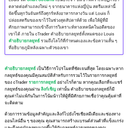
ตลาดต่อคำแถลงใหม่ ๆ จากธนาคารแห่งญี่ปุ่น สตรีมเหล่านี้
จัดขึ้นทุกวันจันทร์ถึงศุกร์หลังอาหารกลางวัน แต่ Louis ก็
ปล่อยสตรีมของเขาไว้ในช่วงสุดสัปดาห์ด้วย เพื่อให้ผู้ที่มี
ศักยภาพสามารถเข้าถึงการวิเคราะห์ทางเทคนิคในอดีตของ
เขาได้ ภายใน cTrader คำอธิบายกลยุทธ์ทั้งหมดของ Louis
คำอธิบายกลยุทธ์
รวมถึงโลโก้ที่กำหนดเองและข้อความสั้น ๆ
ที่อธิบายภูมิหลังเฉพาะตัวของเขา
คำอธิบายกลยุทธ์
เป็นวิธีการโปรโมตที่ชัดเจนที่สุด โดยเฉพาะหาก
กลยุทธ์ของคุณมีคุณสมบัติสำหรับการรวมไว้ในรายการกลยุทธ์
ของ cTrader
รายการกลยุทธ์
อย่างไรก็ตาม หากคุณเลือกที่จะแชร์
กลยุทธ์ของคุณผ่าน
ลิงก์เชิญ
เท่านั้น คำอธิบายของกลยุทธ์ก็มี
คุณค่าไม่แพ้กันในการโน้มน้าวให้ผู้ที่มีศักยภาพเชื่อว่าคุณคุ้มค่าที่
จะติดตาม
ด้วยการรวมข้อมูลสำคัญและลิงก์ไปยังโซเชียลมีเดียและช่องทาง
ออนไลน์อื่น ๆ ของคุณ คุณสามารถสร้างแบรนด์ส่วนตัวที่แข็งแกร่ง
และดึงดูดนักลงทุนมากขึ้นให้กับกลยุทธ์การเทรดของคุณ