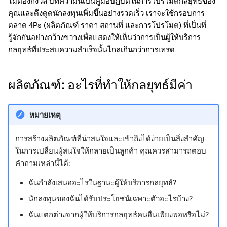
ไม่ต้องกังวล บทความนี้เป็นคู่มือปฏิบัติในการโปรโมตกลยุทธ์ของ
ค้
日本語
คุณและดึงดูดนักลงทุนเพิ่มขึ้นอย่างรวดเร็ว เราจะใช้กรอบการ
ตลาด 4Ps (ผลิตภัณฑ์ ราคา สถานที่ และการโปรโมต) ที่เป็นที่
น
Deutsch
รู้จักกันอย่างกว้างขวางเพื่อแสดงให้เห็นว่าการเป็นผู้ให้บริการ
ห
Français
กลยุทธ์ที่ประสบความสำเร็จนั้นไกลเกินกว่าการเทรด
า
Italiano
ผลิตภัณฑ์: อะไรที่ทำให้กลยุทธ์มีค่า
Polski
Русский
หมายเหตุ
Türkçe
การสร้างผลิตภัณฑ์ที่น่าสนใจและเข้าถึงได้ง่ายเป็นสิ่งสำคัญ
ในการเปลี่ยนผู้สนใจให้กลายเป็นลูกค้า คุณควรสามารถตอบ
คำถามเหล่านี้ได้:
ฉันกำลังเสนออะไรในฐานะผู้ให้บริการกลยุทธ์?
นักลงทุนของฉันได้รับประโยชน์เฉพาะตัวอะไรบ้าง?
ฉันแตกต่างจากผู้ให้บริการกลยุทธ์คนอื่นเพียงพอหรือไม่?