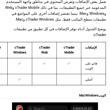
تعمل بعض الإضافات وتعرض المحتوى في مناطق واجهة المستخدم
المدعومة عبر جميع التطبيقات، بما في ذلك cTrader Mobile وWeb
وWindows وMac. بينما تقتصر إضافات أخرى على المواضع في
تطبيقات سطح المكتب فقط، مثل cTrader Windows وMac.
يوضح الجدول أدناه توفر الإضافات في كل تطبيق من تطبيقات
cTrader:
الإضافات
cTrader
cTrader
cTrader
r
Windows
Web
Mobile
قائم على
✅
✅
✅
الويب
أصلي
✅
الويب
Windows
Mac