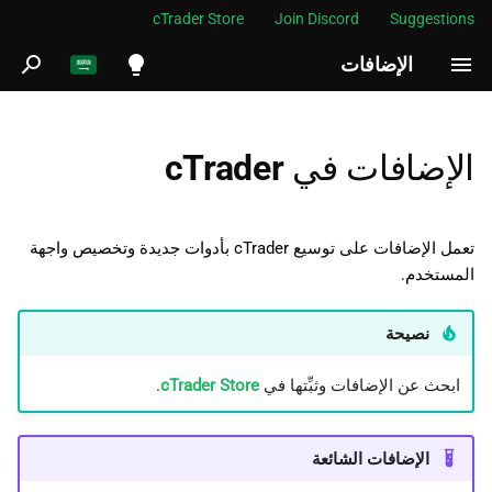
cTrader Store
Join Discord
Suggestions
الإضافات
ب
د
English
كيفية عمل الإضافات
ء
Español
الإضافات في cTrader
ا
Português
ل
العربية
تعمل الإضافات على توسيع cTrader بأدوات جديدة وتخصيص واجهة
ب
المستخدم.
Indonesia
ح
Melayu
نصيحة
ث
ภาษาไทย
ابحث عن الإضافات وثبِّتها في
cTrader Store
.
Tiếng Việt
한국어
الإضافات الشائعة
中文