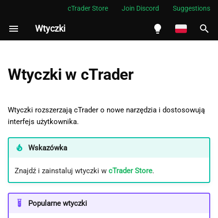
cTrader Store
Join Discord
Suggestions
Wtyczki
I
n
English
Jak działają wtyczki
i
Español
Wtyczki w cTrader
c
Português
j
العربية
Wtyczki rozszerzają cTrader o nowe narzędzia i dostosowują
o
interfejs użytkownika.
Indonesia
w
Melayu
Wskazówka
a
ภาษาไทย
Znajdź i zainstaluj wtyczki w
cTrader Store
.
n
Tiếng Việt
i
한국어
Popularne wtyczki
e
中文