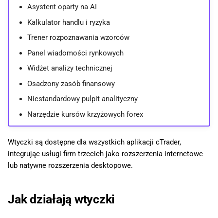
Asystent oparty na AI
w
日本語
Kalkulator handlu i ryzyka
y
Deutsch
Trener rozpoznawania wzorców
s
Français
Panel wiadomości rynkowych
z
Italiano
Widżet analizy technicznej
u
Polski
Osadzony zasób finansowy
k
Русский
Niestandardowy pulpit analityczny
i
Türkçe
Narzędzie kursów krzyżowych forex
w
Wtyczki są dostępne dla wszystkich aplikacji cTrader,
a
integrując usługi firm trzecich jako rozszerzenia internetowe
n
lub natywne rozszerzenia desktopowe.
i
Jak działają wtyczki
a