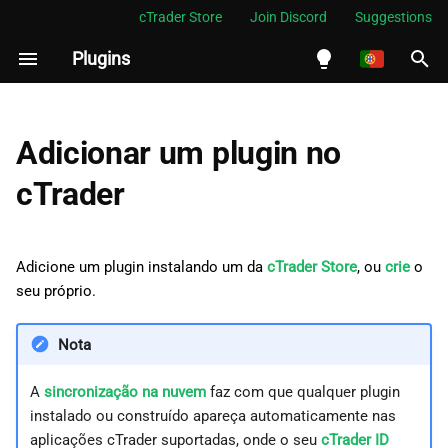
cTrader Store
Join Discord
Suggestions
Plugins
I
n
English
i
Español
Adicionar um plugin no
c
Português
cTrader
i
العربية
a
Indonesia
Adicione um plugin instalando um da
cTrader Store
, ou
crie
o
l
Melayu
seu próprio.
i
ภาษาไทย
Nota
z
Tiếng Việt
a
A
sincronização na nuvem
faz com que qualquer plugin
한국어
instalado ou construído apareça automaticamente nas
n
中文
aplicações cTrader suportadas, onde o seu
cTrader ID