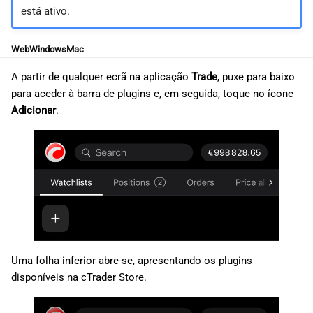
d
está ativo.
日本語
o
Deutsch
Web
Windows
Mac
a
Français
A partir de qualquer ecrã na aplicação
Trade
, puxe para baixo
p
Italiano
para aceder à barra de plugins e, em seguida, toque no ícone
Adicionar
.
e
Polski
s
Русский
q
Türkçe
u
i
s
Uma folha inferior abre-se, apresentando os plugins
a
disponíveis na cTrader Store.