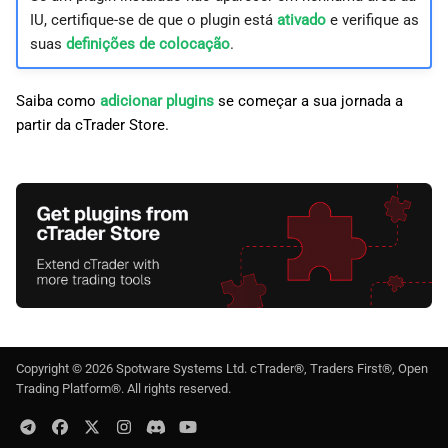
IU, certifique-se de que o plugin está
ativado
e verifique as
suas
definições de colocação
.
Saiba como
adicionar plugins
se começar a sua jornada a
partir da cTrader Store.
Copyright ©
2026
Spotware Systems Ltd
. cTrader®, Traders First®, Open
Trading Platform®. All rights reserved.