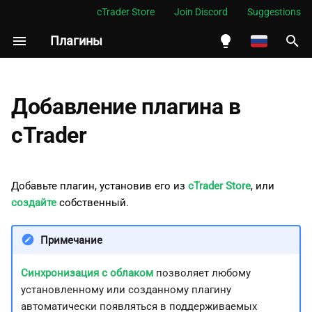
cTrader Store
Join Discord
Suggestions
Плагины
И
н
English
и
Español
Добавление плагина в
ц
Português
cTrader
и
العربية
а
Indonesia
Добавьте плагин, установив его из
cTrader Store
, или
л
Melayu
создайте
собственный.
и
ภาษาไทย
Примечание
з
Tiếng Việt
а
Синхронизация с облаком
позволяет любому
한국어
установленному или созданному плагину
ц
中文
автоматически появляться в поддерживаемых