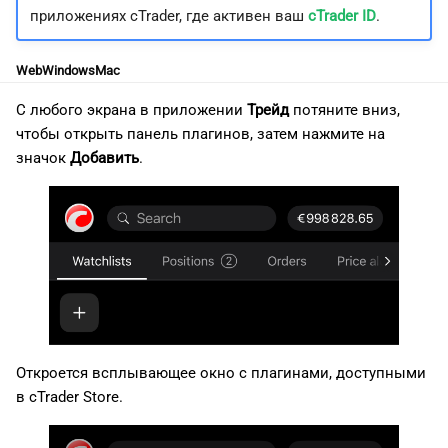
и
приложениях cTrader, где активен ваш
cTrader ID
.
日本語
я
Deutsch
Web
Windows
Mac
п
Français
С любого экрана в приложении
Трейд
потяните вниз,
о
Italiano
чтобы открыть панель плагинов, затем нажмите на
значок
Добавить
.
и
Polski
с
Русский
к
Türkçe
а
Откроется всплывающее окно с плагинами, доступными
в cTrader Store.