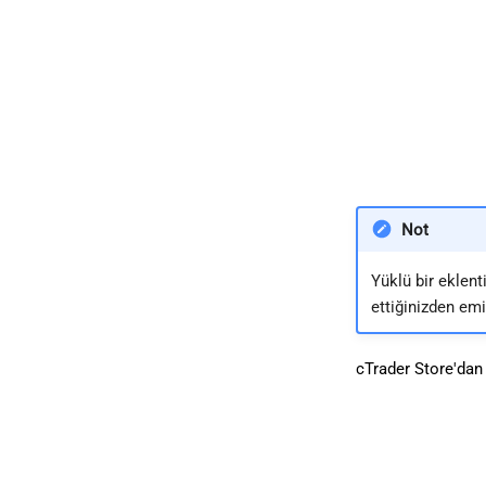
Not
Yüklü bir eklent
ettiğinizden emi
cTrader Store'dan