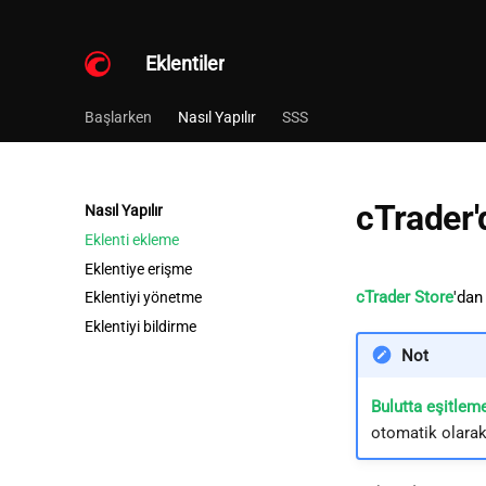
Eklentiler
Başlarken
Nasıl Yapılır
SSS
cTrader'
Nasıl Yapılır
Eklenti ekleme
Eklentiye erişme
cTrader Store
'dan
Eklentiyi yönetme
Eklentiyi bildirme
Not
Bulutta eşitlem
otomatik olarak