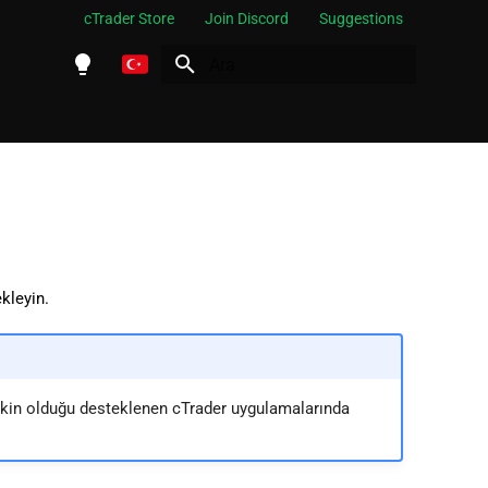
cTrader Store
Join Discord
Suggestions
Arama başlatılıyor
English
Español
Português
العربية
Indonesia
ekleyin.
Melayu
ภาษาไทย
Tiếng Việt
etkin olduğu desteklenen cTrader uygulamalarında
한국어
中文