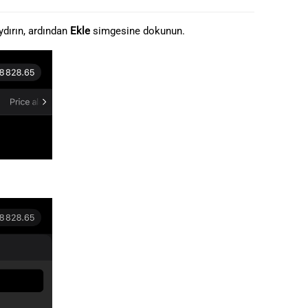
日本語
dırın, ardından
Ekle
simgesine dokunun.
Deutsch
Français
Italiano
Polski
Русский
Türkçe