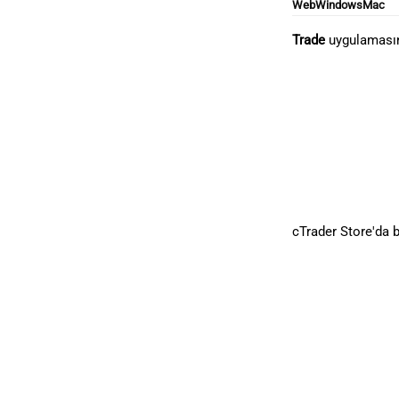
Web
Windows
Mac
Trade
uygulamasınd
cTrader Store'da b