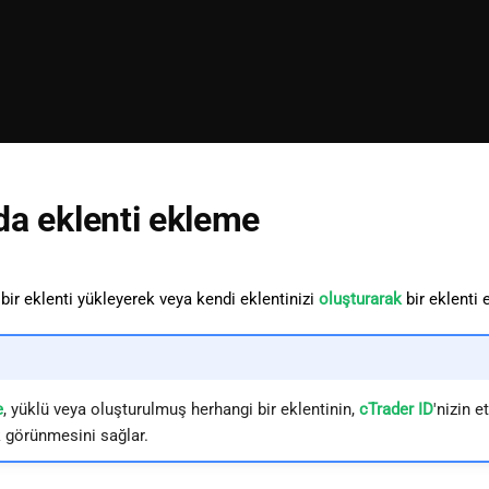
da eklenti ekleme
 bir eklenti yükleyerek veya kendi eklentinizi
oluşturarak
bir eklenti 
e
, yüklü veya oluşturulmuş herhangi bir eklentinin,
cTrader ID
'nizin 
 görünmesini sağlar.