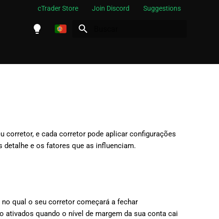
cTrader Store
Join Discord
Suggestions
Inicializando a pesquisa
English
Español
Português
العربية
Indonesia
u corretor, e cada corretor pode aplicar configurações
Melayu
detalhe e os fatores que as influenciam.
ไทย
Tiếng Việt
한국어
no qual o seu corretor começará a fechar
中文
são ativados quando o nível de margem da sua conta cai