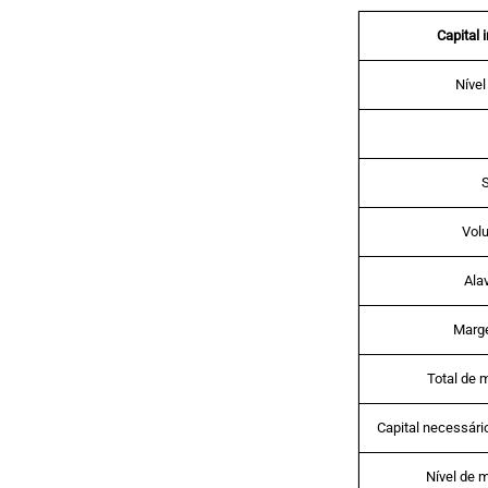
Capital 
Nível
Vol
Ala
Marge
Total de 
Capital necessário
Nível de 