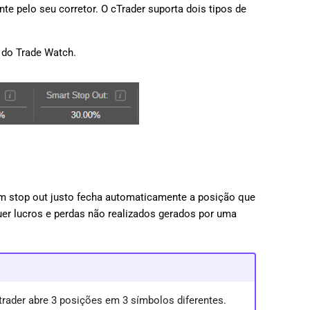
te pelo seu corretor. O cTrader suporta dois tipos de
日本語
Deutsch
do Trade Watch.
Français
Italiano
Polski
Русский
Türkçe
um stop out justo fecha automaticamente a posição que
uer lucros e perdas não realizados gerados por uma
rader abre 3 posições em 3 símbolos diferentes.