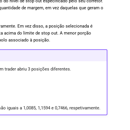
do nível de stop out especificado pelo seu corretor.
r quantidade de margem, em vez daquelas que geram o
iramente. Em vez disso, a posição selecionada é
ta acima do limite de stop out. A menor porção
bolo associado à posição.
 trader abriu 3 posições diferentes.
 iguais a 1,0085, 1,1594 e 0,7466, respetivamente.