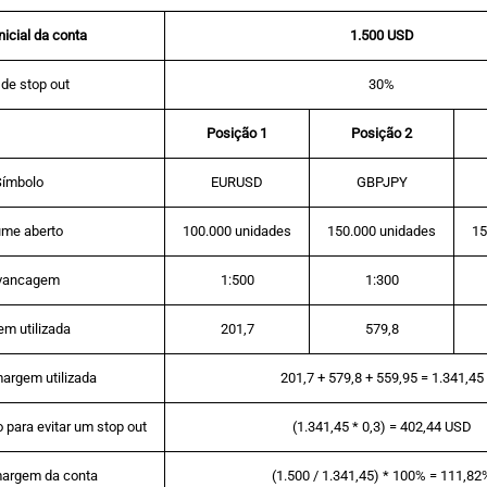
inicial da conta
1.500 USD
 de stop out
30%
Posição 1
Posição 2
Símbolo
EURUSD
GBPJPY
ume aberto
100.000 unidades
150.000 unidades
15
vancagem
1:500
1:300
m utilizada
201,7
579,8
margem utilizada
201,7 + 579,8 + 559,95 = 1.341,45
 para evitar um stop out
(1.341,45 * 0,3) = 402,44 USD
margem da conta
(1.500 / 1.341,45) * 100% = 111,82