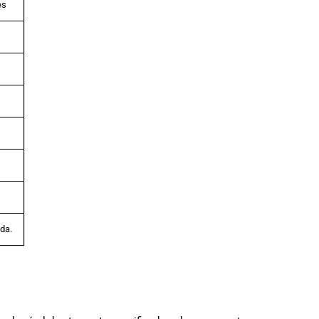
es
da.