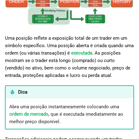
d
日本語
o
Deutsch
a
Français
p
Uma posição reflete a exposição total de um trader em um
Italiano
símbolo específico. Uma posição aberta é criada quando uma
e
Polski
ordem (ou várias transações) é
executada
. As posições
s
mostram se o trader está longo (comprado) ou curto
Русский
(vendido) no ativo, bem como o volume negociado, preço de
q
Türkçe
entrada, proteções aplicadas e lucro ou perda atual.
u
Dica
i
s
Abra uma posição instantaneamente colocando uma
ordem de mercado
, que é executada imediatamente ao
a
melhor preço disponível.