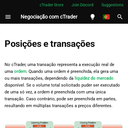
cTrader Store
Join Discord
Suggestions
Negociação com cTrader
I
n
English
i
Español
Posições e transações
c
Português
i
العربية
No cTrader, uma transação representa a execução real de
a
uma
ordem
. Quando uma ordem é preenchida, ela gera uma
Indonesia
ou mais transações, dependendo da
liquidez do mercado
l
Melayu
disponível. Se o volume total solicitado puder ser executado
i
de uma só vez, a ordem é preenchida com uma única
ไทย
transação. Caso contrário, pode ser preenchida em partes,
z
Tiếng Việt
resultando em múltiplas transações a preços diferentes.
a
한국어
n
中文