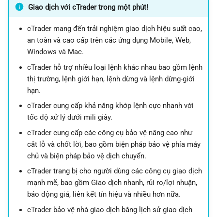
Giao dịch với cTrader trong một phút!
g
日本語
s
Deutsch
cTrader mang đến trải nghiệm giao dịch hiệu suất cao,
an toàn và cao cấp trên các ứng dụng Mobile, Web,
e
Français
Windows và Mac.
a
Italiano
cTrader hỗ trợ nhiều loại lệnh khác nhau bao gồm lệnh
r
Polski
thị trường, lệnh giới hạn, lệnh dừng và lệnh dừng-giới
hạn.
c
Русский
cTrader cung cấp khả năng khớp lệnh cực nhanh với
h
Türkçe
tốc độ xử lý dưới mili giây.
cTrader cung cấp các công cụ bảo vệ nâng cao như
cắt lỗ và chốt lời, bao gồm biện pháp bảo vệ phía máy
chủ và biện pháp bảo vệ dịch chuyển.
cTrader trang bị cho người dùng các công cụ giao dịch
mạnh mẽ, bao gồm Giao dịch nhanh, rủi ro/lợi nhuận,
báo động giá, liên kết tín hiệu và nhiều hơn nữa.
cTrader bảo vệ nhà giao dịch bằng lịch sử giao dịch