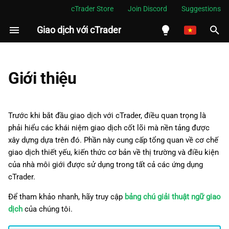
cTrader Store
Join Discord
Suggestions
Giao dịch với cTrader
I
n
English
i
Español
Giới thiệu
t
Português
i
العربية
Trước khi bắt đầu giao dịch với cTrader, điều quan trọng là
a
phải hiểu các khái niệm giao dịch cốt lõi mà nền tảng được
Indonesia
xây dựng dựa trên đó. Phần này cung cấp tổng quan về cơ chế
l
Melayu
giao dịch thiết yếu, kiến thức cơ bản về thị trường và điều kiện
i
của nhà môi giới được sử dụng trong tất cả các ứng dụng
ไทย
cTrader.
z
Tiếng Việt
Để tham khảo nhanh, hãy truy cập
bảng chú giải thuật ngữ giao
i
한국어
dịch
của chúng tôi.
n
中文