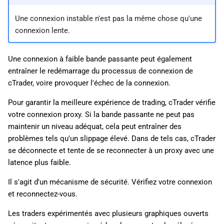
Détection de la localisation
i
日本語
Une connexion instable n'est pas la même chose qu'une
o
Deutsch
connexion lente.
n
Français
Une connexion à faible bande passante peut également
d
Italiano
entraîner le redémarrage du processus de connexion de
e
Polski
cTrader, voire provoquer l'échec de la connexion.
l
Русский
Pour garantir la meilleure expérience de trading, cTrader vérifie
votre connexion proxy. Si la bande passante ne peut pas
a
Türkçe
maintenir un niveau adéquat, cela peut entraîner des
r
problèmes tels qu'un slippage élevé. Dans de tels cas, cTrader
se déconnecte et tente de se reconnecter à un proxy avec une
e
latence plus faible.
c
Il s'agit d'un mécanisme de sécurité. Vérifiez votre connexion
h
et reconnectez-vous.
e
Les traders expérimentés avec plusieurs graphiques ouverts
r