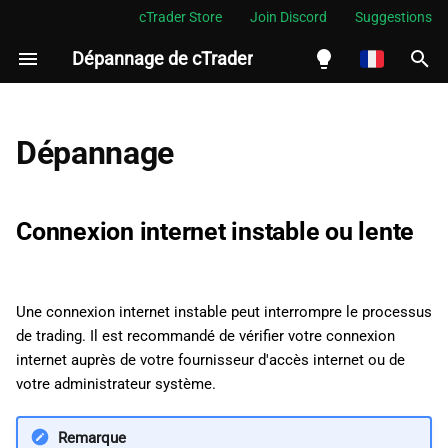
cTrader Store
Join Discord
Suggestions
Dépannage de cTrader
I
n
English
Connexion internet instable
i
Español
Dépannage
ou lente
t
Português
Inexactitude possible du
i
العربية
Connexion internet instable ou lente
graphique
a
Indonesia
Utilisateurs américains non
l
Melayu
pris en charge
Une connexion internet instable peut interrompre le processus
i
ไทย
de trading. Il est recommandé de vérifier votre connexion
Pourquoi les utilisateurs
s
Tiếng Việt
internet auprès de votre fournisseur d'accès internet ou de
américains ne sont pas pris
votre administrateur système.
a
한국어
en charge
t
中文
Remarque