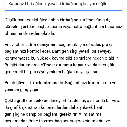
Kararsız bir bağlantı, yavaş bir bağlantıyla aynı değildir.
ı
日本語
l
Deutsch
Düşük bant genişliğine sahip bir bağlantı, cTrader'ın giriş
ı
Français
sürecini yeniden başlatmasına veya hatta bağlantının başarısız
olmasına da neden olabilir.
y
Italiano
En iyi alım satım deneyimini sağlamak için cTrader, proxy
o
Polski
bağlantınızı kontrol eder. Bant genişliği yeterli bir seviyeyi
r
Русский
koruyamazsa bu, yüksek kayma gibi sorunlara neden olabilir.
Bu gibi durumlarda cTrader oturumu kapatır ve daha düşük
Türkçe
gecikmeli bir proxy'ye yeniden bağlanmaya çalışır.
Bu bir güvenlik mekanizmasıdır. Bağlantınızı kontrol edin ve
yeniden giriş yapın.
Çoklu grafikler açıkken deneyimli trader'lar, aynı anda bir veya
iki grafik çalıştıran kullanıcılardan daha yüksek bant
genişliğine sahip bir bağlantı gerektirir. Alım satıma
başlamadan önce internet bağlantısı gereksinimlerini ve