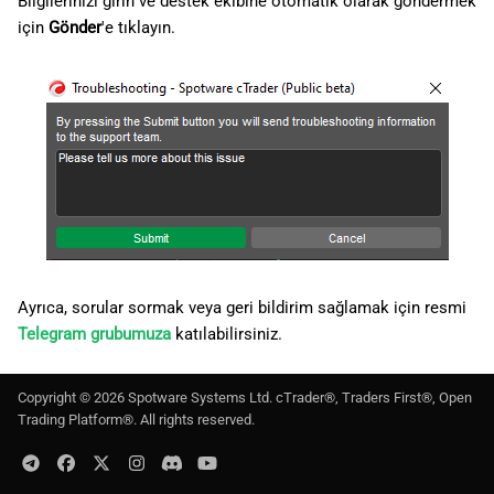
Bilgilerinizi girin ve destek ekibine otomatik olarak göndermek
için
Gönder
'e tıklayın.
Ayrıca, sorular sormak veya geri bildirim sağlamak için resmi
Telegram grubumuza
katılabilirsiniz.
Copyright ©
2026
Spotware Systems Ltd
. cTrader®, Traders First®, Open
Trading Platform®. All rights reserved.